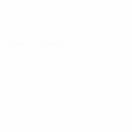
Сезон в цифрах
Главное
Голы
Матчи
Голы
Жонатан Сориано
Ракитич
475
8
14
Матчи
Алькасер
Витоло
410
7
13
Безьяк
Бакка
6
13