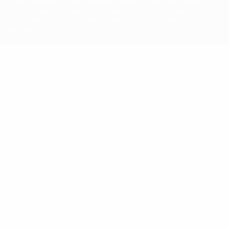
марок в коммерческих целях запрещено. Пользуясь сайтом
UEFA.com, вы тем самым соглашаетесь с Правилами и
условиями, а также с Политикой конфиденциальности
информации.