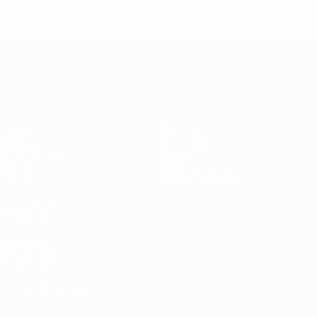
Лига Европы УЕФА
Матчи
Команды
UEFA.tv
Новости
Жеребьевки
История
Игры
О турнире
Стат.
Магазин (клубы)
ДРУГИЕ
САЙТЫ
UEFA.com
Фонд УЕФА
СМЕНИТЬ ЯЗЫК
Русский
English
Français
Deutsch
Русский
Español