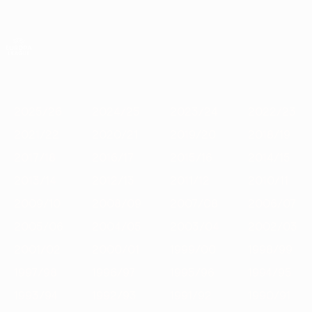
Skip
to
main
Лига Европы. Официальное
Скачать
content
Результаты live и статистика
Лига Европы УЕФА
Главное
2025/26
2024/25
2023/24
2022/23
2021/22
2020
2025/26
2024/25
2023/24
2022/23
2021/22
2020/21
2019/20
2018/19
2017/18
2016/17
2015/16
2014/15
2013/14
2012/13
2011/12
2010/11
2009/10
2008/09
2007/08
2006/07
2005/06
2004/05
2003/04
2002/03
2001/02
2000/01
1999/00
1998/99
1997/98
1996/97
1995/96
1994/95
1993/94
1992/93
1991/92
1990/91