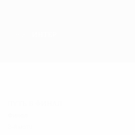
Интер
ЧЕМПИОН
Обзор
Матчи
Группы
Статистика
Клубы
Путь в финал
Финал
2-й матч