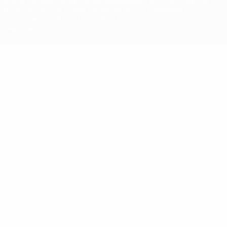
марок в коммерческих целях запрещено. Пользуясь сайтом
UEFA.com, вы тем самым соглашаетесь с Правилами и
условиями, а также с Политикой конфиденциальности
информации.