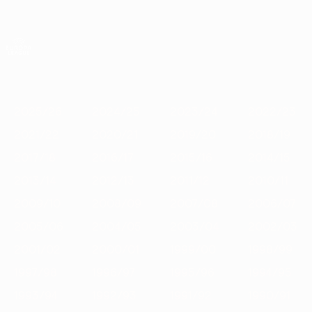
Skip
to
main
Лига Европы. Официальное
Скачать
content
Результаты live и статистика
Лига Европы УЕФА
Главное
2025/26
2024/25
2023/24
2022/23
2021/22
2020
2025/26
2024/25
2023/24
2022/23
2021/22
2020/21
2019/20
2018/19
2017/18
2016/17
2015/16
2014/15
2013/14
2012/13
2011/12
2010/11
2009/10
2008/09
2007/08
2006/07
2005/06
2004/05
2003/04
2002/03
2001/02
2000/01
1999/00
1998/99
1997/98
1996/97
1995/96
1994/95
1993/94
1992/93
1991/92
1990/91