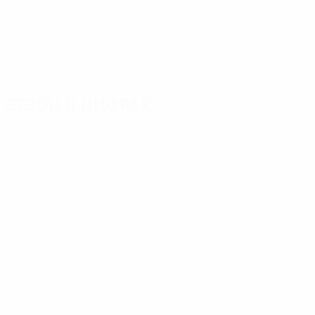
Сезон в цифрах
Главное
Голы
Матчи
Голы
Феллер
Бергоми
288
10
12
Матчи
Кадете
Дзенга
252
6
12
Маттеус
Клинсманн
6
12