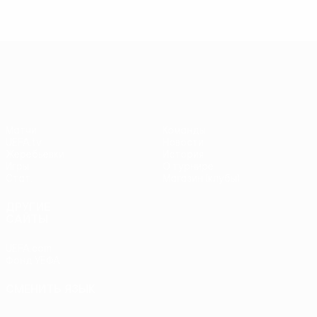
Лига Европы УЕФА
Матчи
Команды
UEFA.tv
Новости
Жеребьевки
История
Игры
О турнире
Стат.
Магазин (клубы)
ДРУГИЕ
САЙТЫ
UEFA.com
Фонд УЕФА
СМЕНИТЬ ЯЗЫК
Русский
English
Français
Deutsch
Русский
Español