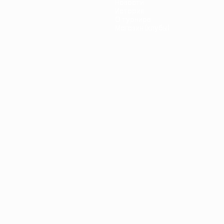
Новости
История
О турнире
Магазин (клубы)
ano
Português