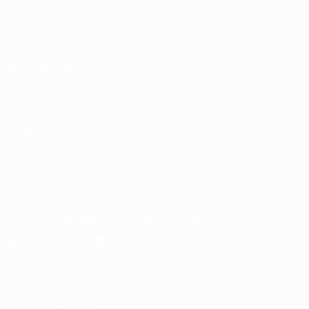
UEFA.tv
Жеребьевки
Игры
Стат.
ДРУГИЕ САЙТЫ
UEFA.com
Фонд УЕФА
СМЕНИТЬ ЯЗЫК
Русский
English
Français
Deutsch
Русский
Español
Itali
ПОДПИСЫВАЙСЯ
Скачать официальное приложение
Конфиденциальность
Правила и условия