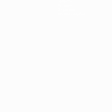
Новости
История
О турнире
Магазин (клубы)
ano
Português