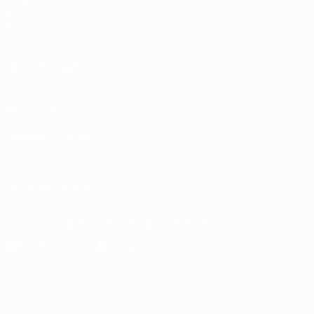
UEFA.tv
Жеребьевки
Игры
Стат.
ДРУГИЕ САЙТЫ
UEFA.com
Фонд УЕФА
СМЕНИТЬ ЯЗЫК
Русский
English
Français
Deutsch
Русский
Español
Itali
ПОДПИСЫВАЙСЯ
Скачать официальное приложение
Конфиденциальность
Правила и условия