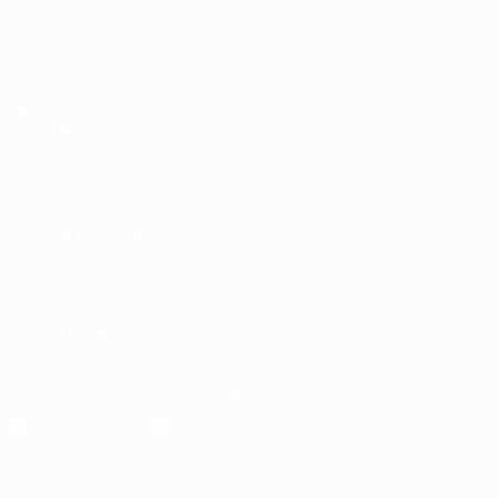
UEFA.tv
Новости
Жеребьевки
История
Игры
О турнире
Стат.
Магазин (клубы)
ДРУГИЕ
САЙТЫ
UEFA.com
Фонд УЕФА
СМЕНИТЬ ЯЗЫК
Русский
English
Français
Deutsch
Русский
Español
Italiano
Português
ПОДПИСЫВАЙСЯ
Скачать официальное приложение
Конфиденциальность