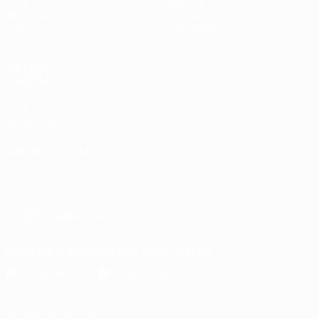
UEFA.tv
Новости
Жеребьевки
История
Игры
О турнире
Стат.
Магазин (клубы)
ДРУГИЕ
САЙТЫ
UEFA.com
Фонд УЕФА
СМЕНИТЬ ЯЗЫК
Русский
English
Français
Deutsch
Русский
Español
Italiano
Português
ПОДПИСЫВАЙСЯ
Скачать официальное приложение
Конфиденциальность