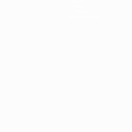
Новости
История
О турнире
Магазин (клубы)
ano
Português