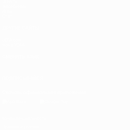
UEFA.tv
Жеребьевки
Игры
Стат.
ДРУГИЕ САЙТЫ
UEFA.com
Фонд УЕФА
СМЕНИТЬ ЯЗЫК
Русский
English
Français
Deutsch
Русский
Español
Itali
ПОДПИСЫВАЙСЯ
Скачать официальное приложение
Конфиденциальность
Правила и условия