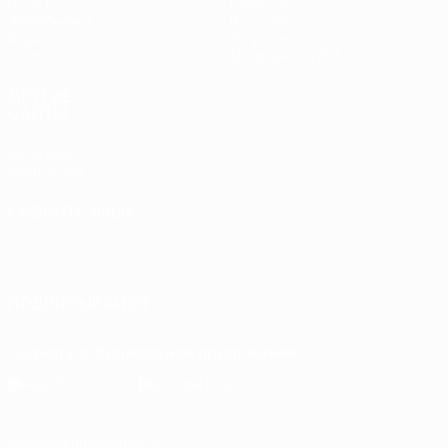
UEFA.tv
Новости
Жеребьевки
История
Игры
О турнире
Стат.
Магазин (клубы)
ДРУГИЕ
САЙТЫ
UEFA.com
Фонд УЕФА
СМЕНИТЬ ЯЗЫК
Русский
English
Français
Deutsch
Русский
Español
Italiano
Português
ПОДПИСЫВАЙСЯ
Скачать официальное приложение
Конфиденциальность