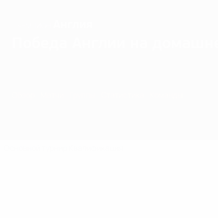
Англия
ЧЕМПИОН
Победа Англии на домашн
Обзор
Матчи
Группы
Статистика
Команды
Основной турнир
Квалификация