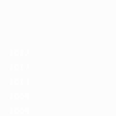
Skip
to
main
Лига наций и женский ЕВРО
content
Результаты live и статистика
ЧЕ среди женщин