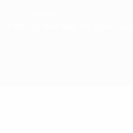
Англия
ЧЕМПИОН
Победа Англии на домашн
Обзор
Матчи
Группы
Статистика
Команды
Обзор
62
Матчи