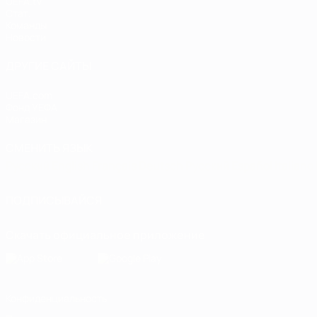
UEFA.tv
Стат.
Команды
Новости
ДРУГИЕ САЙТЫ
UEFA.com
Фонд УЕФА
Магазин
СМЕНИТЬ ЯЗЫК
Русский
English
Français
Deutsch
Русский
Español
Italiano
ПОДПИСЫВАЙСЯ
Скачать официальное приложение
Конфиденциальность