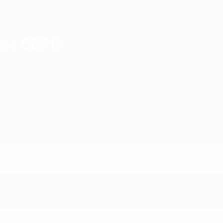
ем ЕВРО
н