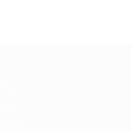
ЕВРО-2028
Видео
О турнире
Новости
Магазин
История
ДРУГИЕ
САЙТЫ
UEFA.com
Фонд УЕФА
Магазин