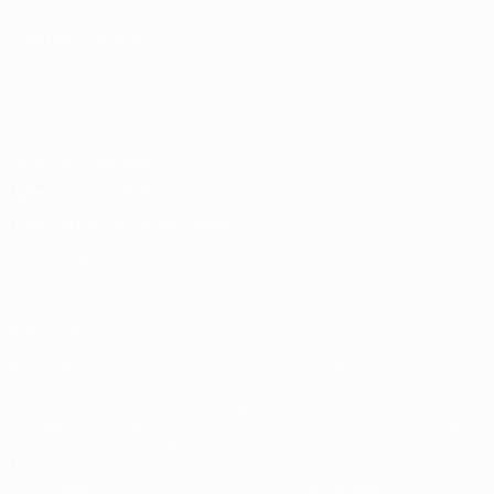
СМЕНИТЬ ЯЗЫК
Русский
English
Français
Deutsch
Русский
Español
Italiano
Português
Конфиденциальность
Правила и условия
Правила в отношении cookie
Настройки куки
© 1998-2026 УЕФА. Все права защищены
Название UEFA, логотип УЕФА, а также элементы дизайна,
относящиеся к соревнованиям УЕФА, являются
зарегистрированными торговыми марками УЕФА и/или
охраняются авторским правом. Использование этих торговых
марок в коммерческих целях запрещено. Пользуясь сайтом
UEFA.com, вы тем самым соглашаетесь с Правилами и
условиями, а также с Политикой конфиденциальности