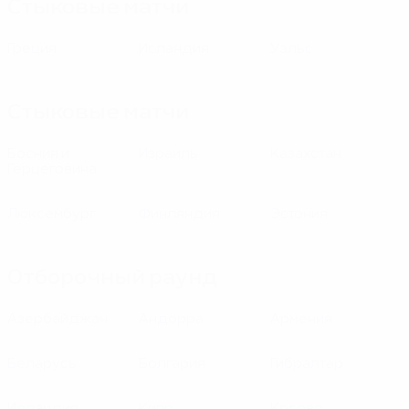
Стыковые матчи
Греция
Исландия
Уэльс
Стыковые матчи
Босния и
Израиль
Казахстан
Герцеговина
Люксембург
Финляндия
Эстония
Отборочный раунд
Азербайджан
Андорра
Армения
Беларусь
Болгария
Гибралтар