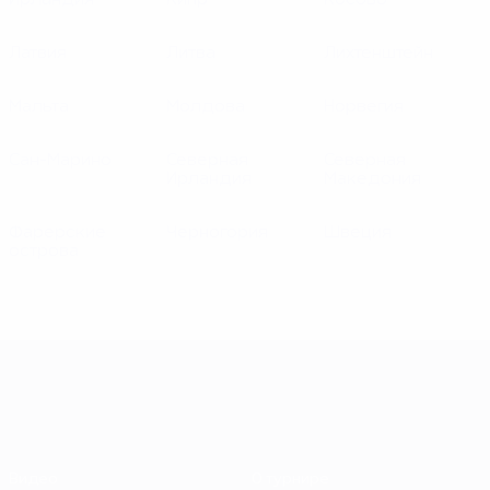
Ирландия
Кипр
Косово
Латвия
Литва
Лихтенштейн
Мальта
Молдова
Норвегия
Сан-Марино
Северная
Северная
Ирландия
Македония
Фарерские
Черногория
Швеция
острова
ЕВРО-2028
Видео
О турнире