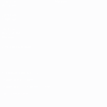
Новости
Магазин
История
ДРУГИЕ
САЙТЫ
UEFA.com
Фонд УЕФА
Магазин
СМЕНИТЬ ЯЗЫК
Русский
English
Français
Deutsch
Русский
Español
Italiano
Português
Конфиденциальность
Правила и условия
Правила в отношении cookie
Настройки куки