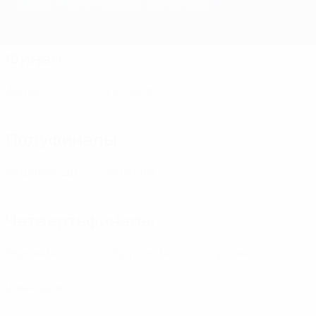
Обзор
Матчи
Группы
Статистика
Команды
Финал
Англия
Испания
Полуфиналы
Нидерланды
Франция
Четвертьфиналы
Германия
Португалия
Турция
Швейцария