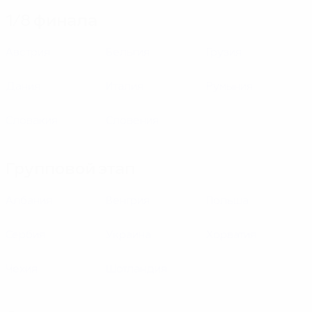
1/8 финала
Австрия
Бельгия
Грузия
Дания
Италия
Румыния
Словакия
Словения
Групповой этап
Албания
Венгрия
Польша
Сербия
Украина
Хорватия
Чехия
Шотландия