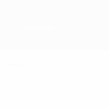
Гетеборг
ЧЕМПИОН
Обзор
Матчи
Группы
Статистика
Клубы
Обзор
252
Матчи
64
64
Участники финальной
Включая