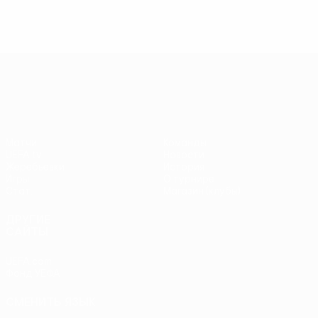
М
М
4
4
Весь рейтинг
Весь рейтинг
Лига Европы УЕФА
Матчи
Команды
UEFA.tv
Новости
Жеребьевки
История
Игры
О турнире
Стат.
Магазин (клубы)
ДРУГИЕ
САЙТЫ
UEFA.com
Фонд УЕФА
СМЕНИТЬ ЯЗЫК