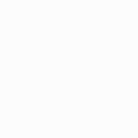
Skip
to
main
Лига Европы. Официальное
Скачать
content
Результаты live и статистика
Лига Европы УЕФА
Главное
2025/26
2024/25
2023/24
2022/23
2021/22
2020
2025/26
2024/25
2023/24
2022/23
2021/22
2020/21
2019/20
2018/19
2017/18
2016/17
2015/16
2014/15
2013/14
2012/13
2011/12
2010/11
2009/10
2008/09
2007/08
2006/07
2005/06
2004/05
2003/04
2002/03
2001/02
2000/01
1999/00
1998/99
1997/98
1996/97
1995/96
1994/95
1993/94
1992/93
1991/92
1990/91