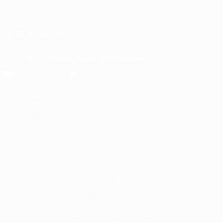
Русский
English
Français
Deutsch
Русский
Español
Italiano
Português
ПОДПИСЫВАЙСЯ
Скачать официальное приложение
Конфиденциальность
Правила и условия
Правила в отношении cookie
Настройки куки
© 1998-2026 УЕФА. Все права защищены
Название UEFA, логотип УЕФА, а также элементы дизайна,
относящиеся к соревнованиям УЕФА, являются
зарегистрированными торговыми марками УЕФА и/или