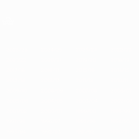
Skip
to
main
Лига Европы. Официальное
Скачать
content
Результаты live и статистика
Лига Европы УЕФА
Главное
2025/26
2024/25
2023/24
2022/23
2021/22
2020
2025/26
2024/25
2023/24
2022/23
2021/22
2020/21
2019/20
2018/19
2017/18
2016/17
2015/16
2014/15
2013/14
2012/13
2011/12
2010/11
2009/10
2008/09
2007/08
2006/07
2005/06
2004/05
2003/04
2002/03
2001/02
2000/01
1999/00
1998/99
1997/98
1996/97
1995/96
1994/95
1993/94
1992/93
1991/92
1990/91