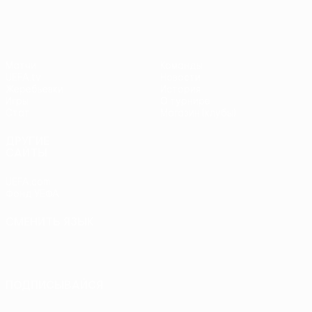
Матчи
Команды
UEFA.tv
Новости
Жеребьевки
История
Игры
О турнире
Стат.
Магазин (клубы)
ДРУГИЕ
САЙТЫ
UEFA.com
Фонд УЕФА
СМЕНИТЬ ЯЗЫК
Русский
English
Français
Deutsch
Русский
Español
Italiano
Português
ПОДПИСЫВАЙСЯ