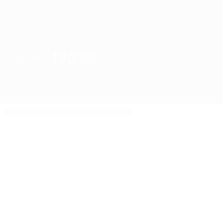
Интер
ЧЕМПИОН
Обзор
Матчи
Группы
Статистика
Клубы
Основной турнир
Квалификация