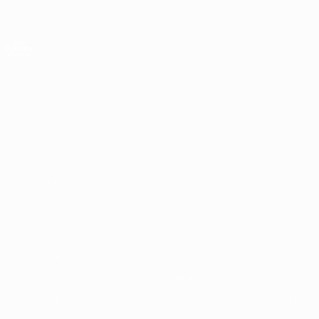
Skip
to
main
Лига Европы. Официальное
Скачать
content
Результаты live и статистика
Лига Европы УЕФА
Главное
2025/26
2024/25
2023/24
2022/23
2021/22
2020
2025/26
2024/25
2023/24
2022/23
2021/22
2020/21
2019/20
2018/19
2017/18
2016/17
2015/16
2014/15
2013/14
2012/13
2011/12
2010/11
2009/10
2008/09
2007/08
2006/07
2005/06
2004/05
2003/04
2002/03
2001/02
2000/01
1999/00
1998/99
1997/98
1996/97
1995/96
1994/95
1993/94
1992/93
1991/92
1990/91