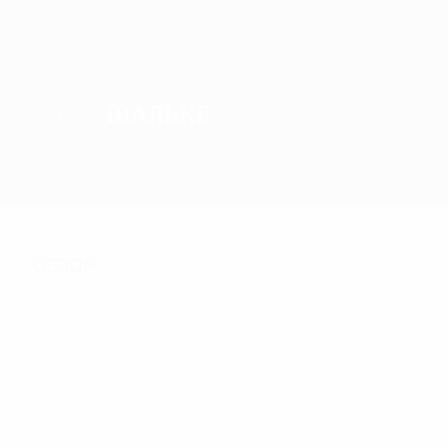
Шальке
ЧЕМПИОН
Обзор
Матчи
Группы
Статистика
Клубы
Обзор
252
Матчи
64
117
Участники финальной
Включая