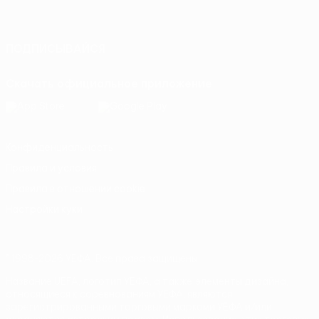
Русский
English
Français
Deutsch
Русский
Español
Italiano
Português
ПОДПИСЫВАЙСЯ
Скачать официальное приложение
Конфиденциальность
Правила и условия
Правила в отношении cookie
Настройки куки
© 1998-2026 УЕФА. Все права защищены
Название UEFA, логотип УЕФА, а также элементы дизайна,
относящиеся к соревнованиям УЕФА, являются
зарегистрированными торговыми марками УЕФА и/или