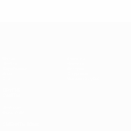
Ньюкасл
Ньюкасл
5
5
Весь рейтинг
Весь рейтинг
Лига Европы УЕФА
Матчи
Команды
UEFA.tv
Новости
Жеребьевки
История
Игры
О турнире
Стат.
Магазин (клубы)
ДРУГИЕ
САЙТЫ
UEFA.com
Фонд УЕФА
СМЕНИТЬ ЯЗЫК