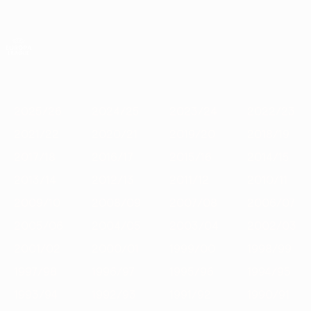
Skip
to
main
Лига Европы. Официальное
Скачать
content
Результаты live и статистика
Лига Европы УЕФА
Главное
2025/26
2024/25
2023/24
2022/23
2021/22
2020
2025/26
2024/25
2023/24
2022/23
2021/22
2020/21
2019/20
2018/19
2017/18
2016/17
2015/16
2014/15
2013/14
2012/13
2011/12
2010/11
2009/10
2008/09
2007/08
2006/07
2005/06
2004/05
2003/04
2002/03
2001/02
2000/01
1999/00
1998/99
1997/98
1996/97
1995/96
1994/95
1993/94
1992/93
1991/92
1990/91