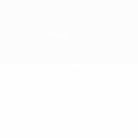
Севилья
ЧЕМПИОН
Обзор
Матчи
Группы
Статистика
Клубы
Основной турнир
Квалификация