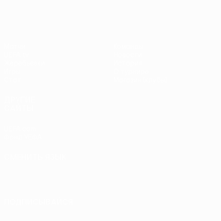
Матчи
Команды
UEFA.tv
Новости
Жеребьевки
История
Игры
О турнире
Стат.
Магазин (клубы)
ДРУГИЕ
САЙТЫ
UEFA.com
Фонд УЕФА
СМЕНИТЬ ЯЗЫК
Русский
English
Français
Deutsch
Русский
Español
Italiano
Português
ПОДПИСЫВАЙСЯ