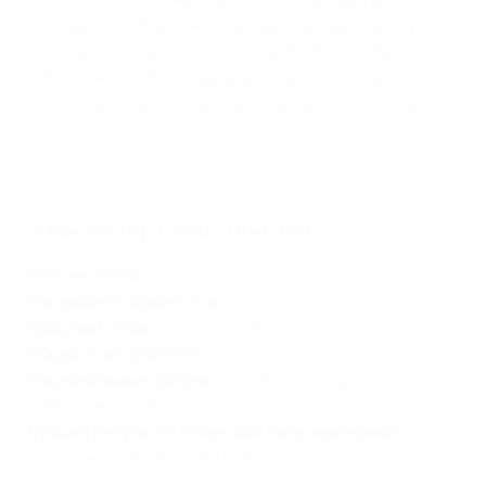
"Пари Сен-Жермен" и завоевал вторую прямую
путевку в общий этап сезона 2026/27 от Франции.
В сезоне 2025/26 парижанки пробились в
стыковые матчи плей-офф, где уступили "Реалу".
Пари - Бенфика 2:0. Лучшие моменты
"Манчестер Сити" (Англия)
Рейтинг УЕФА
(на конец сезона 2025/26)
: 19
Как вышел в общий этап
: чемпион Англии
Прошлый сезон
: не участвовал
Общий этап-2025/26
: -
Национальные трофеи
: 2 x чемпион страны, 4 x
победитель кубка
Лучший результат в женской Лиге чемпионов
:
полуфинал (2016/17, 2017/18)