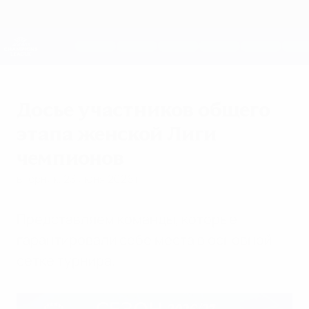
Skip
to
main
Женская Лига чемпионов
Скачать
content
Результаты live и статистика
Лига чемпионов УЕФА среди женщин
Досье участников общего
этапа женской Лиги
чемпионов
вторник, 23 июня 2026 г.
Представляем команды, которые
гарантировали себе места в основной
сетке турнира.