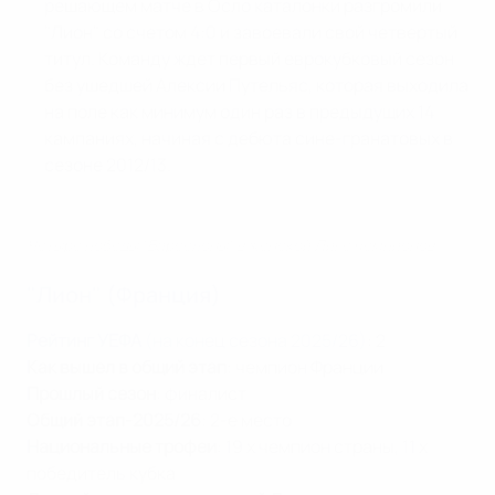
решающем матче в Осло каталонки разгромили
"Лион" со счетом 4:0 и завоевали свой четвертый
титул. Команду ждет первый еврокубковый сезон
без ушедшей Алексии Путельяс, которая выходила
на поле как минимум один раз в предыдущих 14
кампаниях, начиная с дебюта сине-гранатовых в
сезоне 2012/13.
Четыре победы "Барселоны" в женской Лиге чемпионов
"Лион" (Франция)
Рейтинг УЕФА
(на конец сезона 2025/26)
: 2
Как вышел в общий этап
: чемпион Франции
Прошлый сезон
: финалист
Общий этап-2025/26
: 2-е место
Национальные трофеи
: 19 x чемпион страны, 11 x
победитель кубка