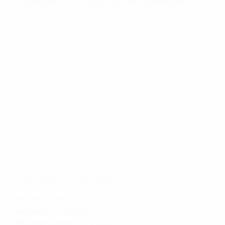
Лучший результат в женской Лиге чемпионов
:
победитель (2010/11, 2011/12, 2015/16, 2016/17, 2017/18,
2018/19, 2019/20, 2021/22)
Восьмикратный чемпион вышел в свой 12-й финал
в прошлом сезоне, причем рекордсменка по
количеству матчей в турнире Венди Ренар
сыграла в каждом из них. В решающем поединке в
Осло француженки уступили "Барселоне" -
бывшему клубу главного тренера "Лиона"
Жонатана Хиральдеса.
Восемь побед "Лиона"
"Бавария" (Германия)
Рейтинг УЕФА
(на конец сезона 2025/26)
: 4
Как вышел в общий этап
: чемпион Германии
Прошлый сезон
: полуфинал