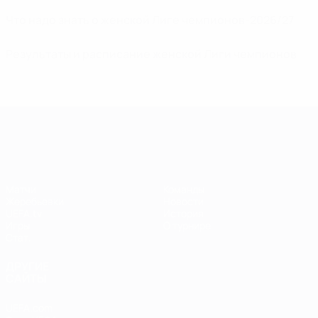
Что надо знать о женской Лиге чемпионов-2026/27
Результаты и расписание женской Лиги чемпионов
Лига чемпионов УЕФА среди женщин
Матчи
Команды
Жеребьевки
Новости
UEFA.tv
История
Игры
О турнире
Стат.
ДРУГИЕ
САЙТЫ
UEFA.com