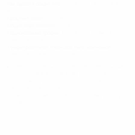
Как вышел в общий этап
: 2-е место в чемпионате
Англии
Прошлый сезон
: полуфинал
Общий этап-2025/26
: 5-е место
Национальные трофеи
: 15 x чемпион страны, 14 x
победитель кубка
Лучший результат в женской Лиге чемпионов
:
победитель (2006/07, 2024/25)
Победитель сезона 2024/25 сложил чемпионские
полномочия в прошлом розыгрыше на стадии
полуфинала, уступив "Лиону". Для команды это
был девятый полуфинал в истории - по этому
показателю она уступает только французскому
клубу.
Две победы "Арсенала" в Лиге чемпионов