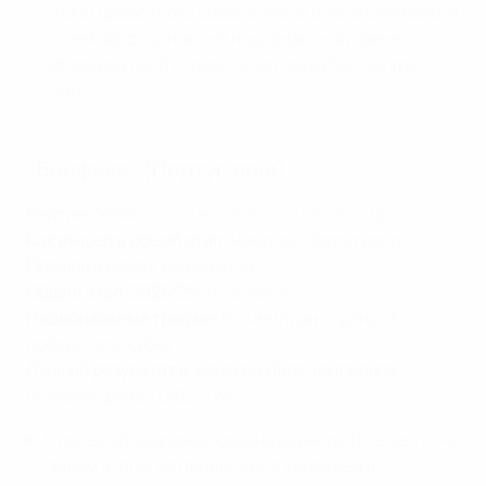
итогам дебютного общего этапа и не смогла выйти
в плей-офф, однако на национальной арене
оформила свой второй "золотой дубль" за три
года.
"Бенфика" (Португалия)
Рейтинг УЕФА
(на конец сезона 2025/26)
: 12
Как вышел в общий этап
: чемпион Португалии
Прошлый сезон
: общий этап
Общий этап-2025/26
: 16-е место
Национальные трофеи
: 6 x чемпион страны, 3 x
победитель кубка
Лучший результат в женской Лиге чемпионов
:
четвертьфинал (2023/24)
В прошлой кампании команда заняла 16-е место на
общем этапе, но продолжила удерживать