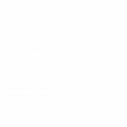
уникальное достижение, неизменно финишируя
первой в каждом розыгрыше национального
чемпионата с момента своего основания в сезоне
2018/19. "Бенфика" также оформила второй
"золотой дубль" на внутренней арене.
"Пари" (Франция)
Рейтинг УЕФА
(на конец сезона 2025/26)
: 14
Как вышел в общий этап
: 2-е место в чемпионате
Франции
Прошлый сезон
: стыковые матчи плей-офф
Общий этап-2025/26
: 10-е место
Национальные трофеи
: 6 x чемпион страны, 2 x
победитель кубка
Лучший результат в женской Лиге чемпионов
:
полуфинал (2012/13 как "Жювизи")
В прошлом сезоне "Пари" финишировал выше