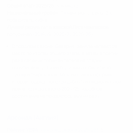
Общий этап-2025/26
: 4-е место
Национальные трофеи
: 7 x чемпион страны, 3 x
победитель кубка
Лучший результат в женской Лиге чемпионов
:
полуфинал (2018/19, 2020/21, 2025/26)
В прошлом сезоне "Бавария" заняла четвертое
место по итогам общего этапа, а затем в третий
раз в своей истории вылетела на стадии
полуфинала, уступив будущему победителю
турнира "Барселоне". Мюнхен также оформил
второй подряд "золотой дубль" на национальной
арене, хотя до сезона 2024/25 подобное
достижение не покорялось ему ни разу.
Арсенал (Англия)
Рейтинг УЕФА
(на конец сезона 2025/26)
: 5