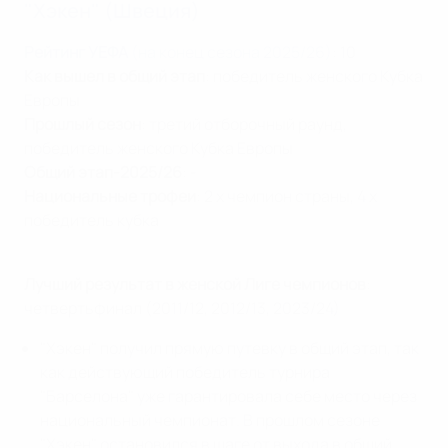
"Хэкен" (Швеция)
Рейтинг УЕФА
(на конец сезона 2025/26)
: 10
Как вышел в общий этап
: победитель женского Кубка
Европы
Прошлый сезон
: третий отборочный раунд,
победитель женского Кубка Европы
Общий этап-2025/26
: -
Национальные трофеи
: 2 x чемпион страны, 4 x
победитель кубка
Лучший результат в женской Лиге чемпионов
:
четвертьфинал (2011/12, 2012/13, 2023/24)
"Хэкен" получил прямую путевку в общий этап, так
как действующий победитель турнира
"Барселона" уже гарантировала себе место через
национальный чемпионат. В прошлом сезоне
"Хэкен" остановился в шаге от выхода в общий