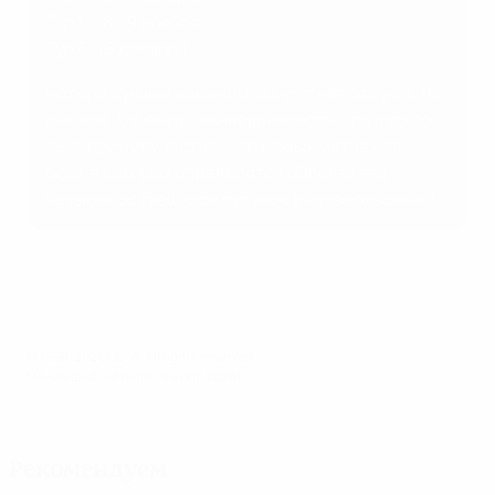
Тур 5: 18/19 ноября
Тур 6: 16 декабря
Четыре лучшие команды выйдут напрямую в 1/4
финала. Команды, занявшие места с пятого по
12-е, примут участие в стыковых матчах плей-
офф, в которых определятся обладатели
четырех оставшихся путевок в четвертьфинал.
© 1998-2026 UEFA. All rights reserved.
Обновлено: четверг, 9 июля 2026 г.
Рекомендуем