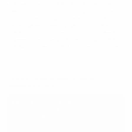
Четвертьфиналист ЖЛЧ-2024/25 возвращается в
еврокубки после отсутствия в прошлом сезоне,
когда команда оформила первый "золотой дубль"
на внутренней арене и прервала шестилетнюю
гегемонию "Челси" в английской лиге. Главный
тренер команды Андре Йеглерц выигрывал Кубок
УЕФА среди женщин-2003/04 со шведским "Умео".
Манчестер Сити - Челси 2:0. Лучшие моменты
Учитываются только победы в главных
национальных кубках.
Календарь общего этапа
Тур 1: 22/23 сентября
Тур 2: 30 сентября / 1 октября
Тур 3: 28/29 октября
Тур 4: 10/11 ноября