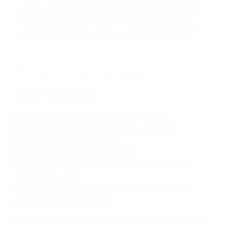
этап, после чего стал победителем дебютного
розыгрыша Кубка Европы УЕФА среди женщин,
обыграв в двухматчевом финале "Хаммарбю".
"Хэкен" получает женский Кубок Европы
"Рома" (Италия)
Рейтинг УЕФА
(на конец сезона 2025/26)
: 11
Как вышел в общий этап
: чемпион Италии
Прошлый сезон
: общий этап
Общий этап-2025/26
: 14-е место
Национальные трофеи
: 3 x чемпион страны, 3 x
победитель кубка
Лучший результат в женской Лиге чемпионов
:
четвертьфинал (2022/23)
В прошлом сезоне команда заняла 14-е место по