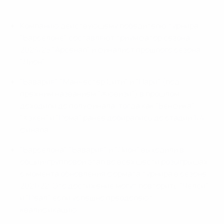
Компанию действующему победителю турнира
"Барселоне" составляют триумфатор сезона
2024/25 "Арсенал" и финалист прошлого сезона
"Лион".
"Бавария", "Манчестер Сити" и "Пари" (под
прежним названием "Жювизи") в прошлом
доходили до полуфинала, тогда как "Бенфика",
"Хэкен" и "Рома" ранее добирались до стадии 1/4
финала.
"Барселона", "Бавария" и "Лион" выходили в
общий/групповой этап во всех шести розыгрышах
с момента обновления формата турнира в сезоне
2021/22. Это достижение могут повторить "Челси"
и "Реал", если успешно преодолеют
квалификацию.