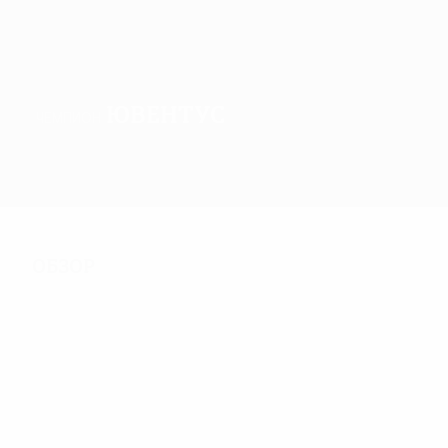
Ювентус
ЧЕМПИОН
Обзор
Матчи
Группы
Статистика
Клубы
Обзор
252
Матчи
64
65
Участники финальной
Включая