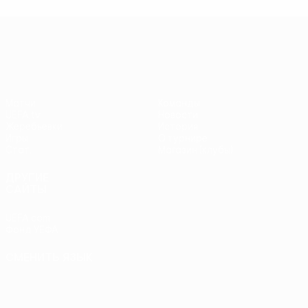
Лига Европы УЕФА
Матчи
Команды
UEFA.tv
Новости
Жеребьевки
История
Игры
О турнире
Стат.
Магазин (клубы)
ДРУГИЕ
САЙТЫ
UEFA.com
Фонд УЕФА
СМЕНИТЬ ЯЗЫК
Русский
English
Français
Deutsch
Русский
Español
Italiano
Português