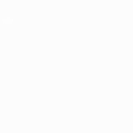
Skip
to
main
Лига Европы. Официальное
Скачать
content
Результаты live и статистика
Лига Европы УЕФА
Главное
2025/26
2024/25
2023/24
2022/23
2021/22
2020
2025/26
2024/25
2023/24
2022/23
2021/22
2020/21
2019/20
2018/19
2017/18
2016/17
2015/16
2014/15
2013/14
2012/13
2011/12
2010/11
2009/10
2008/09
2007/08
2006/07
2005/06
2004/05
2003/04
2002/03
2001/02
2000/01
1999/00
1998/99
1997/98
1996/97
1995/96
1994/95
1993/94
1992/93
1991/92
1990/91