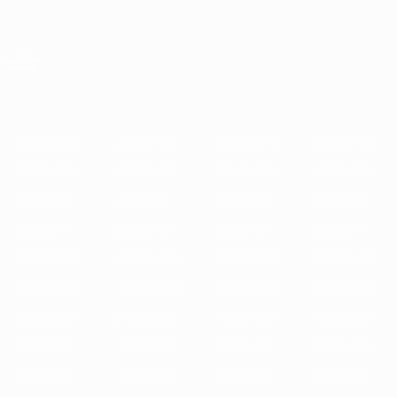
Skip
to
main
Лига Европы. Официальное
Скачать
content
Результаты live и статистика
Лига Европы УЕФА
Главное
2025/26
2024/25
2023/24
2022/23
2021/22
2020
2025/26
2024/25
2023/24
2022/23
2021/22
2020/21
2019/20
2018/19
2017/18
2016/17
2015/16
2014/15
2013/14
2012/13
2011/12
2010/11
2009/10
2008/09
2007/08
2006/07
2005/06
2004/05
2003/04
2002/03
2001/02
2000/01
1999/00
1998/99
1997/98
1996/97
1995/96
1994/95
1993/94
1992/93
1991/92
1990/91