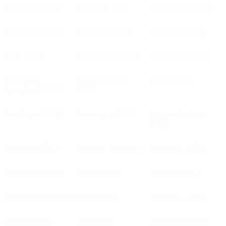
Абердин
(SCO)
Акранес
(ISL)
Аполлон Л
(CYP)
Аполония
(ALB)
Аталанта
(ITA)
Атлетико
(ESP)
Аякс
(NED)
Боавишта
(POR)
Валлетта
(MLT)
Виктория
Галатасарай
Ганза
(GER)
Бухарест
(ROU)
(TUR)
Гетеборг
(SWE)
Гленторан
(NIR)
Гурник Забже
(POL)
Дандолк
(IRL)
Женесс Эш
(LUX)
Ираклис
(GRE)
Катовице
(POL)
Лахти
(FIN)
Левски
(BUL)
Лиллестрем
(NOR)
МТК
(HUN)
Нествед
(DEN)
Нитра
(SVK)
Рад
(SRB)
Спортинг
(POR)