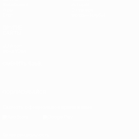
Жеребьевки
История
Игры
О турнире
Стат.
Магазин (клубы)
ДРУГИЕ
САЙТЫ
UEFA.com
Фонд УЕФА
СМЕНИТЬ ЯЗЫК
Русский
English
Français
Deutsch
Русский
Español
Italiano
Português
ПОДПИСЫВАЙСЯ
Скачать официальное приложение
Конфиденциальность