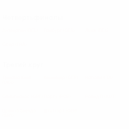
Четвертьфиналы
Антверпен
(BEL)
Гамбург
(GER)
Льеж
(BEL)
Осер
(FRA)
Третий круг
Динамо Киев
Кемницер
(GER)
Наполи
(ITA)
(UKR)
Олимпиакос
(GRE)
Порту
(POR)
Рапид В
(AUT)
Црвена Звезда
Штутгарт
(GER)
(SRB)