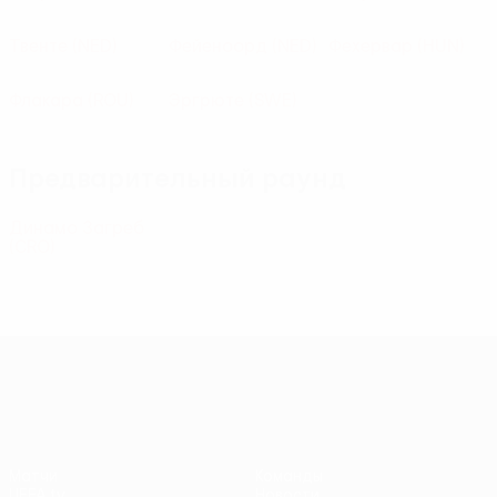
Твенте
(NED)
Фейеноорд
(NED)
Фехервар
(HUN)
Флакара
(ROU)
Эргрюте
(SWE)
Предварительный раунд
Динамо Загреб
(CRO)
Лига Европы УЕФА
Матчи
Команды
UEFA.tv
Новости