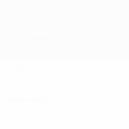
Ювентус
ЧЕМПИОН
Обзор
Матчи
Группы
Статистика
Клубы
Финал
Фиорентина
(ITA)
Ювентус
(ITA)
Полуфиналы
Вердер
(GER)
Кельн
(GER)