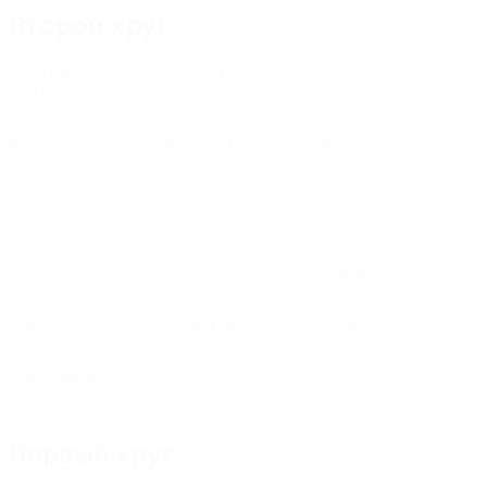
Второй круг
Аустрия Вена
Баник
(CZE)
Брюгге
(BEL)
(AUT)
Валенсия
(ESP)
Вена
(AUT)
Веттинген-93
(SUI)
Данди Юнайтед
Жальгирис
(LTU)
Зенит
(RUS)
(SCO)
ПСЖ
(FRA)
РоПС
(FIN)
Сарагоса
(ESP)
Сошо
(FRA)
Спартак М
(RUS)
Сьон
(SUI)
Хиберниан
(SCO)
Первый круг