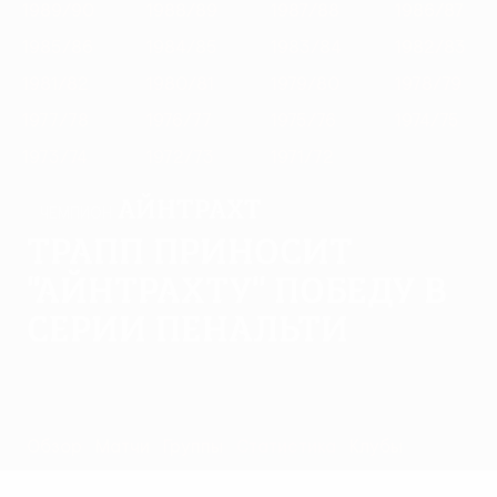
1989/90
1988/89
1987/88
1986/87
1985/86
1984/85
1983/84
1982/83
1981/82
1980/81
1979/80
1978/79
1977/78
1976/77
1975/76
1974/75
1973/74
1972/73
1971/72
Айнтрахт
ЧЕМПИОН
Трапп приносит
"Айнтрахту" победу в
серии пенальти
Обзор
Матчи
Группы
Статистика
Клубы