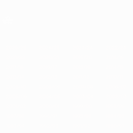
Skip
to
main
Лига Европы. Официальное
Скачать
content
Результаты live и статистика
Лига Европы УЕФА
Главное
2025/26
2024/25
2023/24
2022/23
2021/22
2020
2025/26
2024/25
2023/24
2022/23
2021/22
2020/21
2019/20
2018/19
2017/18
2016/17
2015/16
2014/15
2013/14
2012/13
2011/12
2010/11
2009/10
2008/09
2007/08
2006/07
2005/06
2004/05
2003/04
2002/03
2001/02
2000/01
1999/00
1998/99
1997/98
1996/97
1995/96
1994/95
1993/94
1992/93
1991/92
1990/91