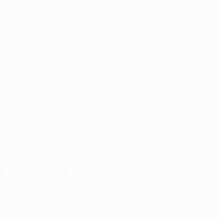
Игры
О турнире
Стат.
Магазин (клубы)
ДРУГИЕ
САЙТЫ
UEFA.com
Фонд УЕФА
СМЕНИТЬ ЯЗЫК
Русский
English
Français
Deutsch
Русский
Español
Italiano
Português
ПОДПИСЫВАЙСЯ
Скачать официальное приложение
Конфиденциальность
Правила и условия