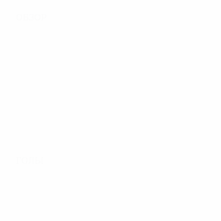
Обзор
278
Матчи
40
58
Участники финальной
Включая
стадии
квалификацию
Голы
367
Голы