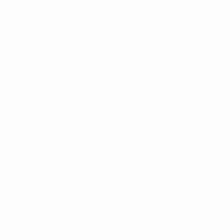
2,65
34'
за матч
минут на гол
Когда забивали