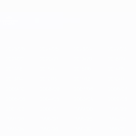
Skip
to
main
Лига чемпионов. Официальное
Скачать
content
Результаты live и Fantasy
Лига чемпионов УЕФА
Главное
2025/26
2024/25
2023/24
2022/23
2021/22
2020/21
2
2025/26
2024/25
2023/24
2022/23
2021/22
2020/21
2019/20
2018/19
2017/18
2016/17
2015/16
2014/15
2013/14
2012/13
2011/12
2010/11
2009/10
2008/09
2007/08
2006/07
2005/06
2004/05
2003/04
2002/03
2001/02
2000/01
1999/00
1998/99
1997/98
1996/97
1995/96
1994/95
1993/94
1992/93
1991/92
1990/91