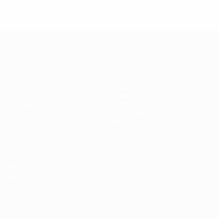
Лига чемпионов УЕФА
Матчи
Команды
UEFA.tv
Новости
Жеребьевки
История
Игры
О турнире
Стат.
Магазин (клубы)
ДРУГИЕ
САЙТЫ
UEFA.com
Фонд УЕФА
СМЕНИТЬ ЯЗЫК
Русский
English
Français
Deutsch
Русский
Español
Italiano
Português
العربية