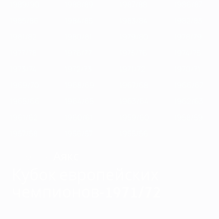
1989/90
1988/89
1987/88
1986/87
1985/86
1984/85
1983/84
1982/83
1981/82
1980/81
1979/80
1978/79
1977/78
1976/77
1975/76
1974/75
1973/74
1972/73
1971/72
1970/71
1969/70
1968/69
1967/68
1966/67
1965/66
1964/65
1963/64
1962/63
1961/62
1960/61
1959/60
1958/59
1957/58
1956/57
1955/56
Аякс
ЧЕМПИОН
Кубок европейских
чемпионов-1971/72