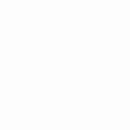
Сезон в цифрах
Главное
Голы
Матчи
Голы
Такач
Маццола
170
5
9
Матчи
Макари
Хюльсхофф
122
5
9
Дунаи
Кейзер
5
9