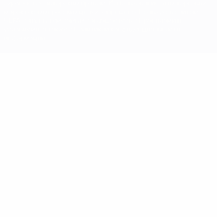
охраняются авторским правом. Использование этих торговых
марок в коммерческих целях запрещено. Пользуясь сайтом
UEFA.com, вы тем самым соглашаетесь с Правилами и
условиями, а также с Политикой конфиденциальности
информации.