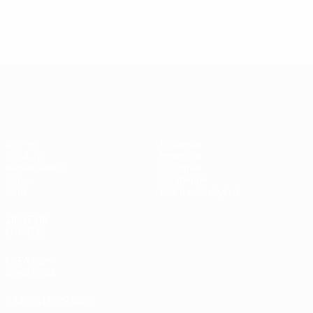
Лига чемпионов УЕФА
Матчи
Команды
UEFA.tv
Новости
Жеребьевки
История
Игры
О турнире
Стат.
Магазин (клубы)
ДРУГИЕ
САЙТЫ
UEFA.com
Фонд УЕФА
СМЕНИТЬ ЯЗЫК