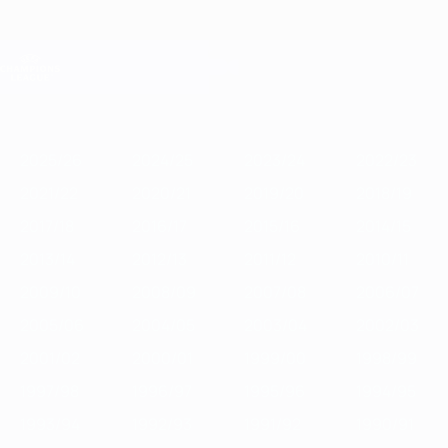
Skip
to
main
Лига чемпионов. Официальное
Скачать
content
Результаты live и Fantasy
Лига чемпионов УЕФА
Главное
2025/26
2024/25
2023/24
2022/23
2021/22
2020/21
2
2025/26
2024/25
2023/24
2022/23
2021/22
2020/21
2019/20
2018/19
2017/18
2016/17
2015/16
2014/15
2013/14
2012/13
2011/12
2010/11
2009/10
2008/09
2007/08
2006/07
2005/06
2004/05
2003/04
2002/03
2001/02
2000/01
1999/00
1998/99
1997/98
1996/97
1995/96
1994/95
1993/94
1992/93
1991/92
1990/91