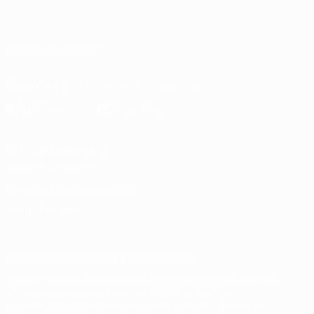
Русский
English
Français
Deutsch
Русский
Español
Italiano
Português
العربية
ПОДПИСЫВАЙСЯ
Скачать официальное приложение
Конфиденциальность
Правила и условия
Правила в отношении cookie
Настройки куки
© 1998-2026 УЕФА. Все права защищены
Название UEFA, логотип УЕФА, а также элементы дизайна,
относящиеся к соревнованиям УЕФА, являются
зарегистрированными торговыми марками УЕФА и/или