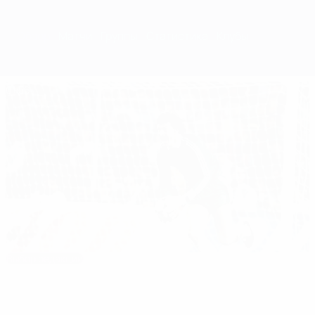
Обзор
Матчи
Группы
Статистика
Клубы
01:56
Выбор редакции
Финал-1986: "Стяуа" - "Барселона" 0:0
(пен. 2:0)