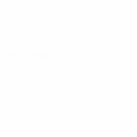
Сезон в цифрах
Главное
Голы
Матчи
Голы
Нильссон
Дукадам
167
7
9
Матчи
Детари
Виктор Муньос
118
5
9
Уррутикоэчеа
9