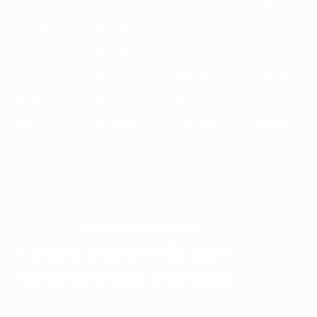
1989/90
1988/89
1987/88
1986/87
1985/86
1984/85
1983/84
1982/83
1981/82
1980/81
1979/80
1978/79
1977/78
1976/77
1975/76
1974/75
1973/74
1972/73
1971/72
1970/71
1969/70
1968/69
1967/68
1966/67
1965/66
1964/65
1963/64
1962/63
1961/62
1960/61
1959/60
1958/59
1957/58
1956/57
1955/56
Steaua București
ЧЕМПИОН
Кубок европейских
чемпионов-1985/86