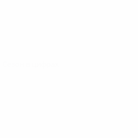
Сезон в цифрах
Главное
Голы
Матчи
Голы
Антониадис
Неескенс
203
10
9
Матчи
Ostojic
Хюльсхофф
122
6
9
Арагонес
Кейзер
6
9