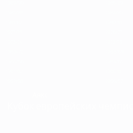
1989/90
1988/89
1985/86
1984/85
1981/82
1980/81
1977/78
1976/77
1973/74
1972/73
1969/70
1968/69
1965/66
1964/65
1961/62
1960/61
1957/58
1956/57
Аякс
ЧЕМПИОН
Кубок европейских чемпио