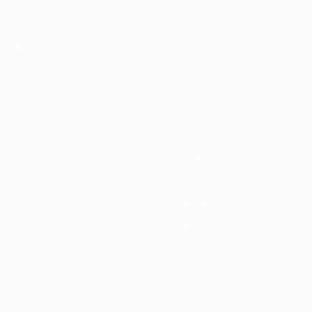
019/20
2018/19
2017/18
2016/17
2015/16
2014/15
2013/14
2012/13
20
2023/24
2019/20
2015/16
2011/12
2007/08
2003/04
1999/00
1995/96
1991/92