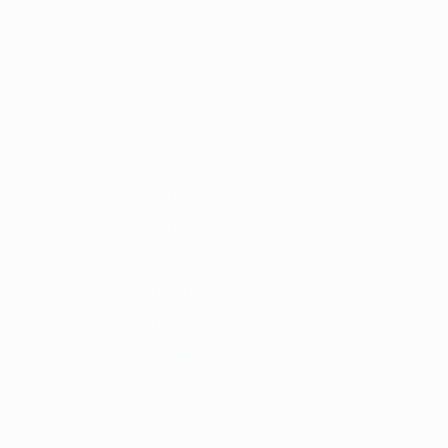
Скачать
11/12
2010/11
2009/10
2008/09
2007/08
2006/07
2005/06
2004/
2022/23
2018/19
2014/15
2010/11
2006/07
2002/03
1998/99
1994/95
1990/91