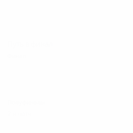
1970/71: Под флагом Кройффа
Путь в финал
Финал
Полуфиналы
2-й матч