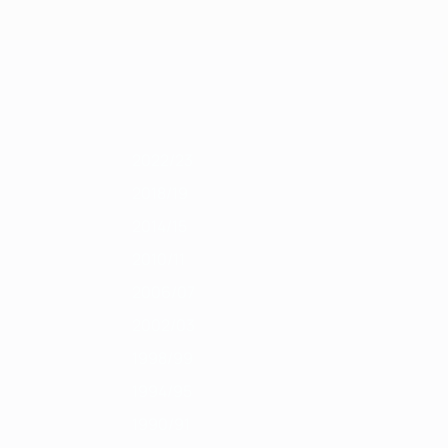
Скачать
11/12
2010/11
2009/10
2008/09
2007/08
2006/07
2005/06
2004/
2022/23
2018/19
2014/15
2010/11
2006/07
2002/03
1998/99
1994/95
1990/91