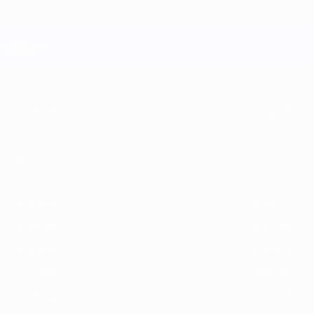
Skip
to
main
Лига чемпионов. Официальное
content
Результаты live и Fantasy
Лига чемпионов УЕФА
Главное
2025/26
2024/25
2023/24
2022/23
2021/22
2020/21
2
2025/26
2024/25
2021/22
2020/21
2017/18
2016/17
2013/14
2012/13
2009/10
2008/09
2005/06
2004/05
2001/02
2000/01
1997/98
1996/97
1993/94
1992/93