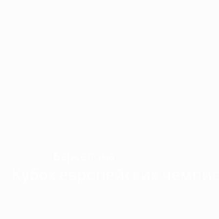
1989/90
1988/89
1985/86
1984/85
1981/82
1980/81
1977/78
1976/77
1973/74
1972/73
1969/70
1968/69
1965/66
1964/65
1961/62
1960/61
1957/58
1956/57
Барселона
ЧЕМПИОН
Кубок европейских чемпио