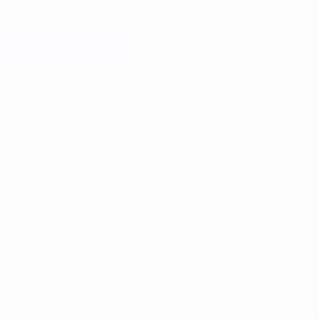
019/20
2018/19
2017/18
2016/17
2015/16
2014/15
2013/14
2012/13
20
2023/24
2019/20
2015/16
2011/12
2007/08
2003/04
1999/00
1995/96
1991/92