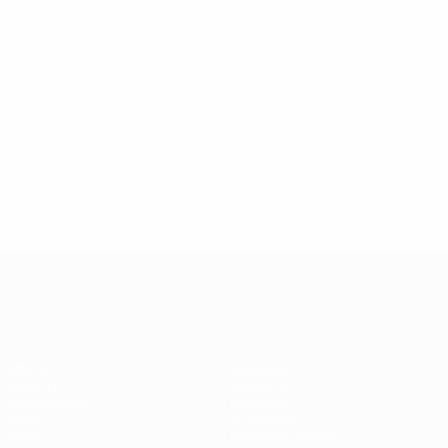
Матчи
Ди Стефано
Штинка
64
8
7
Штайн
Пфафф
5
7
Лига чемпионов УЕФА
Матчи
Команды
UEFA.tv
Новости
Жеребьевки
История
Игры
О турнире
Стат.
Магазин (клубы)