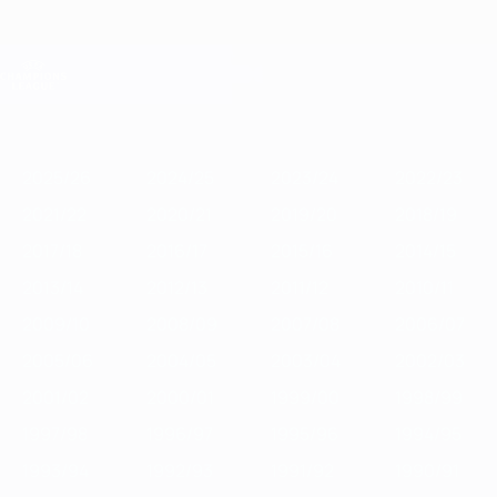
Skip
to
main
Лига чемпионов. Официальное
Скачать
content
Результаты live и Fantasy
Лига чемпионов УЕФА
Главное
2025/26
2024/25
2023/24
2022/23
2021/22
2020/21
2
2025/26
2024/25
2023/24
2022/23
2021/22
2020/21
2019/20
2018/19
2017/18
2016/17
2015/16
2014/15
2013/14
2012/13
2011/12
2010/11
2009/10
2008/09
2007/08
2006/07
2005/06
2004/05
2003/04
2002/03
2001/02
2000/01
1999/00
1998/99
1997/98
1996/97
1995/96
1994/95
1993/94
1992/93
1991/92
1990/91