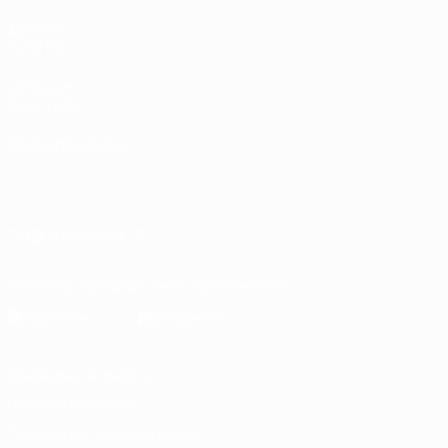
ДРУГИЕ
САЙТЫ
UEFA.com
Фонд УЕФА
СМЕНИТЬ ЯЗЫК
Русский
English
Français
Deutsch
Русский
Español
Italiano
Português
العربية
ПОДПИСЫВАЙСЯ
Скачать официальное приложение
Конфиденциальность
Правила и условия
Правила в отношении cookie