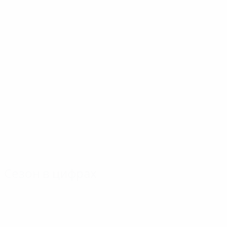
Сезон в цифрах
Главное
Голы
Матчи
Голы
Пушкаш
Вайльбахер
144
12
7