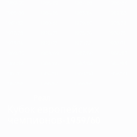
1989/90
1988/89
1987/88
1986/87
1985/86
1984/85
1983/84
1982/83
1981/82
1980/81
1979/80
1978/79
1977/78
1976/77
1975/76
1974/75
1973/74
1972/73
1971/72
1970/71
1969/70
1968/69
1967/68
1966/67
1965/66
1964/65
1963/64
1962/63
1961/62
1960/61
1959/60
1958/59
1957/58
1956/57
1955/56
Реал
ЧЕМПИОН
Кубок европейских
чемпионов-1959/60