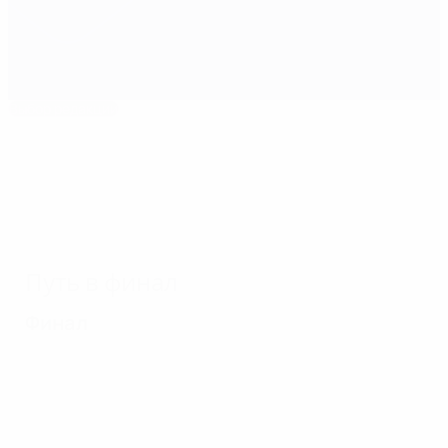
Выбор редакции
1959/60: Королевская победа
Путь в финал
Финал