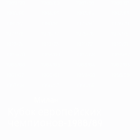
1989/90
1988/89
1987/88
1986/87
1985/86
1984/85
1983/84
1982/83
1981/82
1980/81
1979/80
1978/79
1977/78
1976/77
1975/76
1974/75
1973/74
1972/73
1971/72
1970/71
1969/70
1968/69
1967/68
1966/67
1965/66
1964/65
1963/64
1962/63
1961/62
1960/61
1959/60
1958/59
1957/58
1956/57
1955/56
Милан
ЧЕМПИОН
Кубок европейских
чемпионов-1988/89