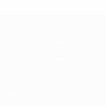
Лига чемпионов УЕФА
Матчи
Команды
UEFA.tv
Новости
Жеребьевки
История
Игры
О турнире
Стат.
Магазин (клубы)
ДРУГИЕ
САЙТЫ
UEFA.com
Фонд УЕФА
СМЕНИТЬ ЯЗЫК
Русский
English
Français
Deutsch
Русский
Español
Italiano
Português
العربية