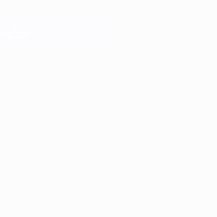
Skip
to
main
Лига чемпионов. Официальное
Скачать
content
Результаты live и Fantasy
Лига чемпионов УЕФА
Главное
2025/26
2024/25
2023/24
2022/23
2021/22
2020/21
2
2025/26
2024/25
2023/24
2022/23
2021/22
2020/21
2019/20
2018/19
2017/18
2016/17
2015/16
2014/15
2013/14
2012/13
2011/12
2010/11
2009/10
2008/09
2007/08
2006/07
2005/06
2004/05
2003/04
2002/03
2001/02
2000/01
1999/00
1998/99
1997/98
1996/97
1995/96
1994/95
1993/94
1992/93
1991/92
1990/91