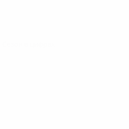
Сезон в цифрах
Главное
Голы
Матчи
Голы
ван Бастен
Тассотти
170
10
9
Матчи
Лэкэтуш
Галли
118
7
9
Хаджи
Донадони
6
9