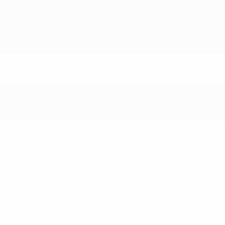
Обзор
Матчи
Группы
Статистика
Клубы
Матчи - 1959/60