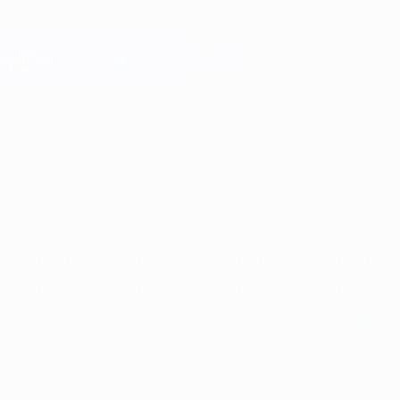
Skip
to
main
Лига чемпионов. Официальное
Скачать
content
Результаты live и Fantasy
Лига чемпионов УЕФА
Главное
2025/26
2024/25
2023/24
2022/23
2021/22
2020/21
2
2025/26
2024/25
2023/24
2022/23
2021/22
2020/21
2019/20
2018/19
2017/18
2016/17
2015/16
2014/15
2013/14
2012/13
2011/12
2010/11
2009/10
2008/09
2007/08
2006/07
2005/06
2004/05
2003/04
2002/03
2001/02
2000/01
1999/00
1998/99
1997/98
1996/97
1995/96
1994/95
1993/94
1992/93
1991/92
1990/91