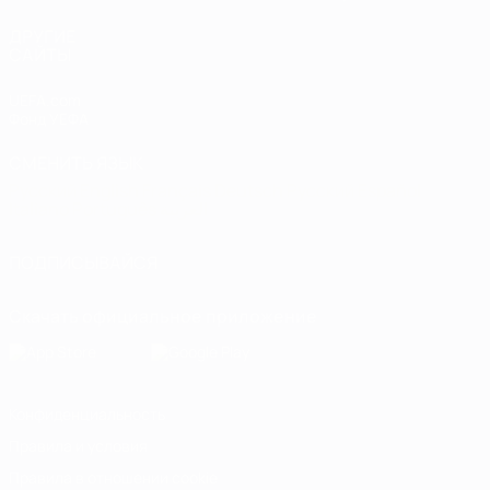
ДРУГИЕ
САЙТЫ
UEFA.com
Фонд УЕФА
СМЕНИТЬ ЯЗЫК
Русский
English
Français
Deutsch
Русский
Español
Italiano
Português
العربية
ПОДПИСЫВАЙСЯ
Скачать официальное приложение
Конфиденциальность
Правила и условия
Правила в отношении cookie