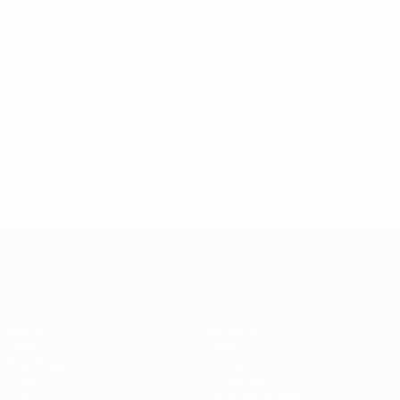
Лига чемпионов УЕФА
Матчи
Команды
UEFA.tv
Новости
Жеребьевки
История
Игры
О турнире
Стат.
Магазин (клубы)