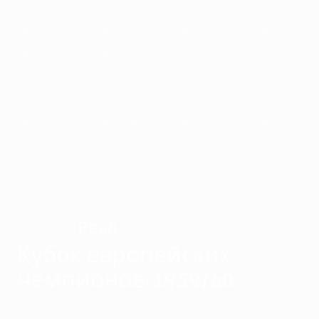
1989/90
1988/89
1987/88
1986/87
1985/86
1984/85
1983/84
1982/83
1981/82
1980/81
1979/80
1978/79
1977/78
1976/77
1975/76
1974/75
1973/74
1972/73
1971/72
1970/71
1969/70
1968/69
1967/68
1966/67
1965/66
1964/65
1963/64
1962/63
1961/62
1960/61
1959/60
1958/59
1957/58
1956/57
1955/56
Реал
ЧЕМПИОН
Кубок европейских
чемпионов-1959/60