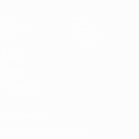
Матчи
Команды
UEFA.tv
Новости
Жеребьевки
История
Игры
О турнире
Стат.
Магазин (клубы)
ДРУГИЕ
САЙТЫ
UEFA.com
Фонд УЕФА
СМЕНИТЬ ЯЗЫК
Русский
English
Français
Deutsch
Русский
Español
Italiano
Português
العربية
ПОДПИСЫВАЙСЯ
Скачать официальное приложение