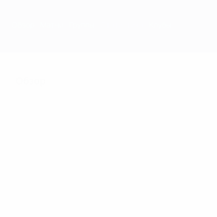
Обзор
Матчи
Группы
Статистика
Клубы
Обзор
60
Матчи
16
29
Участники финальной
Включая
стадии
квалификацию