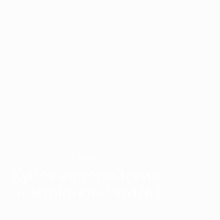
1989/90
1988/89
1987/88
1986/87
1985/86
1984/85
1983/84
1982/83
1981/82
1980/81
1979/80
1978/79
1977/78
1976/77
1975/76
1974/75
1973/74
1972/73
1971/72
1970/71
1969/70
1968/69
1967/68
1966/67
1965/66
1964/65
1963/64
1962/63
1961/62
1960/61
1959/60
1958/59
1957/58
1956/57
1955/56
Бенфика
ЧЕМПИОН
Кубок европейских
чемпионов-1961/62