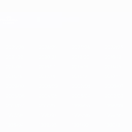
Skip
to
main
Лига чемпионов. Официальное
Скачать
content
Результаты live и Fantasy
Лига чемпионов УЕФА
Главное
2025/26
2024/25
2023/24
2022/23
2021/22
2020/21
2
2025/26
2024/25
2023/24
2022/23
2021/22
2020/21
2019/20
2018/19
2017/18
2016/17
2015/16
2014/15
2013/14
2012/13
2011/12
2010/11
2009/10
2008/09
2007/08
2006/07
2005/06
2004/05
2003/04
2002/03
2001/02
2000/01
1999/00
1998/99
1997/98
1996/97
1995/96
1994/95
1993/94
1992/93
1991/92
1990/91