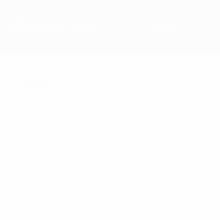
Обзор
Матчи
Группы
Статистика
Клубы
Обзор
120
Матчи
32
32
Участники финальной
Включая
стадии
квалификацию