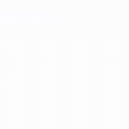
Skip
to
main
Лига чемпионов. Официальное
Скачать
content
Результаты live и Fantasy
Лига чемпионов УЕФА
Главное
2025/26
2024/25
2023/24
2022/23
2021/22
2020/21
2
2025/26
2024/25
2023/24
2022/23
2021/22
2020/21
2019/20
2018/19
2017/18
2016/17
2015/16
2014/15
2013/14
2012/13
2011/12
2010/11
2009/10
2008/09
2007/08
2006/07
2005/06
2004/05
2003/04
2002/03
2001/02
2000/01
1999/00
1998/99
1997/98
1996/97
1995/96
1994/95
1993/94
1992/93
1991/92
1990/91