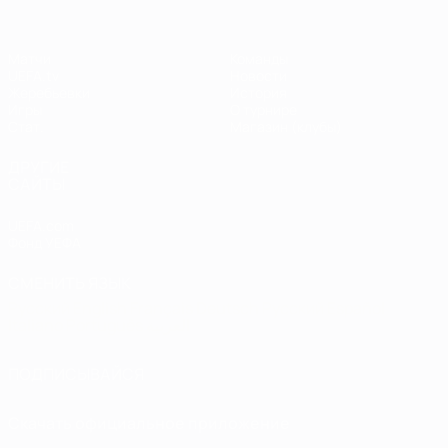
Матчи
Команды
UEFA.tv
Новости
Жеребьевки
История
Игры
О турнире
Стат.
Магазин (клубы)
ДРУГИЕ
САЙТЫ
UEFA.com
Фонд УЕФА
СМЕНИТЬ ЯЗЫК
Русский
English
Français
Deutsch
Русский
Español
Italiano
Português
العربية
ПОДПИСЫВАЙСЯ
Скачать официальное приложение