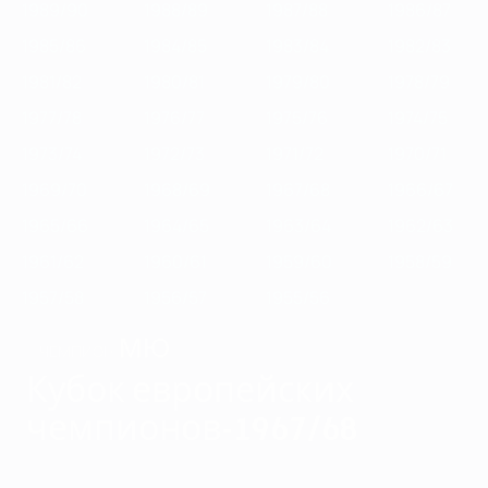
1989/90
1988/89
1987/88
1986/87
1985/86
1984/85
1983/84
1982/83
1981/82
1980/81
1979/80
1978/79
1977/78
1976/77
1975/76
1974/75
1973/74
1972/73
1971/72
1970/71
1969/70
1968/69
1967/68
1966/67
1965/66
1964/65
1963/64
1962/63
1961/62
1960/61
1959/60
1958/59
1957/58
1956/57
1955/56
МЮ
ЧЕМПИОН
Кубок европейских
чемпионов-1967/68