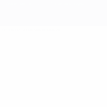
Обзор
Матчи
Группы
Статистика
Клубы
Основной турнир
Квалификация