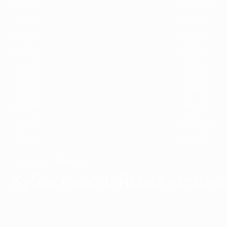
1989/90
1988/89
1985/86
1984/85
1981/82
1980/81
1977/78
1976/77
1973/74
1972/73
1969/70
1968/69
1965/66
1964/65
1961/62
1960/61
1957/58
1956/57
Аякс
ЧЕМПИОН
Кубок европейских чемпио