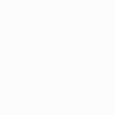
1986/87
1982/83
1978/79
1974/75
1970/71
1966/67
1962/63
1958/59