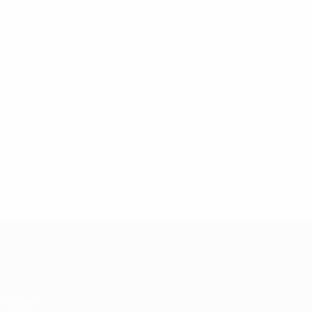
Лига чемпионов УЕФА
Матчи