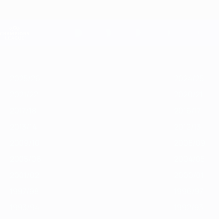
Skip
to
main
Лига чемпионов. Официальное
content
Результаты live и Fantasy
Лига чемпионов УЕФА
Главное
2025/26
2024/25
2023/24
2022/23
2021/22
2020/21
2
2025/26
2024/25
2021/22
2020/21
2017/18
2016/17
2013/14
2012/13
2009/10
2008/09
2005/06
2004/05
2001/02
2000/01
1997/98
1996/97
1993/94
1992/93