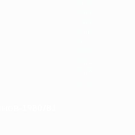
1987/88
1983/84
1979/80
1975/76
1971/72
1967/68
1963/64
1959/60
1955/56
нов-1980/81