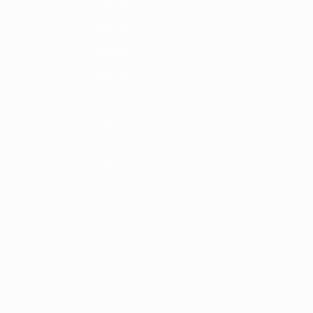
1986/87
1982/83
1978/79
1974/75
1970/71
1966/67
1962/63
1958/59