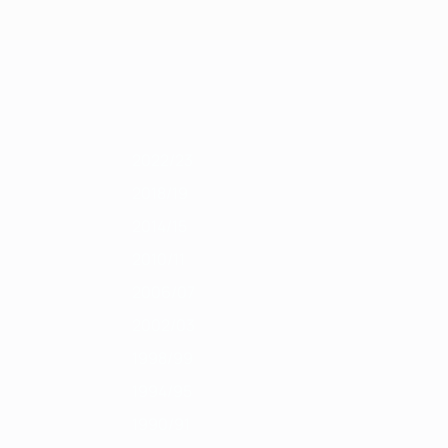
Скачать
11/12
2010/11
2009/10
2008/09
2007/08
2006/07
2005/06
2004/
2022/23
2018/19
2014/15
2010/11
2006/07
2002/03
1998/99
1994/95
1990/91