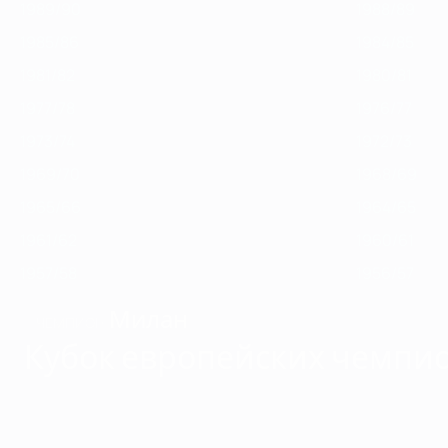
1989/90
1988/89
1985/86
1984/85
1981/82
1980/81
1977/78
1976/77
1973/74
1972/73
1969/70
1968/69
1965/66
1964/65
1961/62
1960/61
1957/58
1956/57
Милан
ЧЕМПИОН
Кубок европейских чемпио