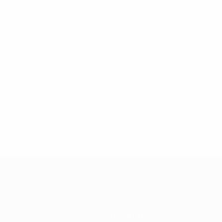
Команды