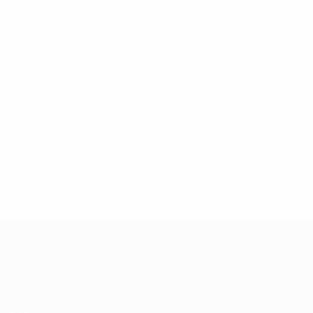
Лига чемпионов УЕФА
Матчи