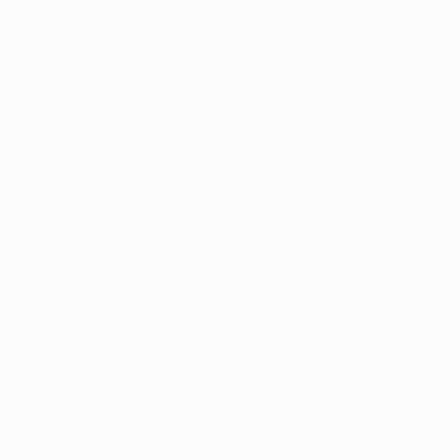
Скачать
11/12
2010/11
2009/10
2008/09
2007/08
2006/07
2005/06
2004/
2022/23
2018/19
2014/15
2010/11
2006/07
2002/03
1998/99
1994/95
1990/91