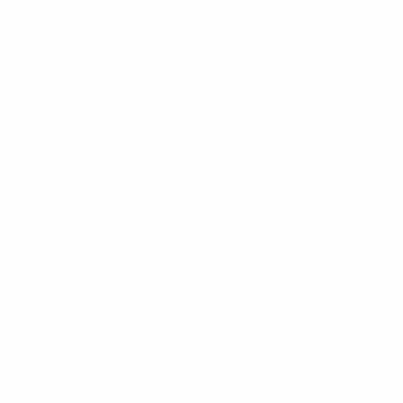
Голы
159
Голы
2,61
35'
за матч
минут на гол
Когда забивали