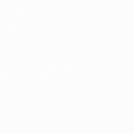
UEFA.com
Фонд УЕФА
СМЕНИТЬ ЯЗЫК
Русский
English
Français
Deutsch
Русский
Español
Italiano
Português
العربية
ПОДПИСЫВАЙСЯ
Скачать официальное приложение
Конфиденциальность
Правила и условия
Правила в отношении cookie
Настройки куки