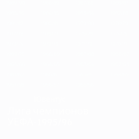
1989/90
1988/89
1987/88
1986/87
1985/86
1984/85
1983/84
1982/83
1981/82
1980/81
1979/80
1978/79
1977/78
1976/77
1975/76
1974/75
1973/74
1972/73
1971/72
1970/71
1969/70
1968/69
1967/68
1966/67
1965/66
1964/65
1963/64
1962/63
1961/62
1960/61
1959/60
1958/59
1957/58
1956/57
1955/56
Ювентус
ЧЕМПИОН
Лига чемпионов
УЕФА-1995/96