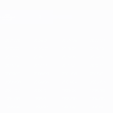
Skip
to
main
Лига чемпионов. Официальное
Скачать
content
Результаты live и Fantasy
Лига чемпионов УЕФА
Главное
2025/26
2024/25
2023/24
2022/23
2021/22
2020/21
2
2025/26
2024/25
2023/24
2022/23
2021/22
2020/21
2019/20
2018/19
2017/18
2016/17
2015/16
2014/15
2013/14
2012/13
2011/12
2010/11
2009/10
2008/09
2007/08
2006/07
2005/06
2004/05
2003/04
2002/03
2001/02
2000/01
1999/00
1998/99
1997/98
1996/97
1995/96
1994/95
1993/94
1992/93
1991/92
1990/91