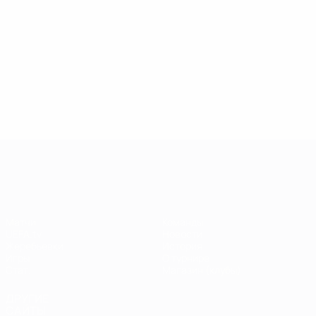
2
2
Дель Пьеро
Дель Пьеро
Ювентус
Ювентус
6
6
5
Нант
5
Нант
Уэдек
Уэдек
5
5
5
5
Никифоров
Никифоров
Спартак М
Спартак М
5
5
Весь рейтинг
Весь рейтинг
Лига чемпионов УЕФА
Матчи
Команды
UEFA.tv
Новости
Жеребьевки
История
Игры
О турнире
Стат.
Магазин (клубы)
ДРУГИЕ
САЙТЫ