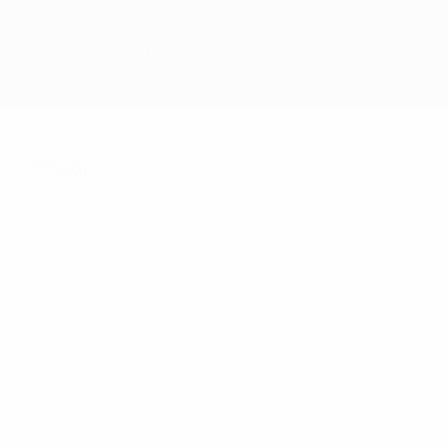
Обзор
Матчи
Группы
Статистика
Клубы
Обзор
122
Матчи
16
24
Участники финальной
Включая
стадии
квалификацию