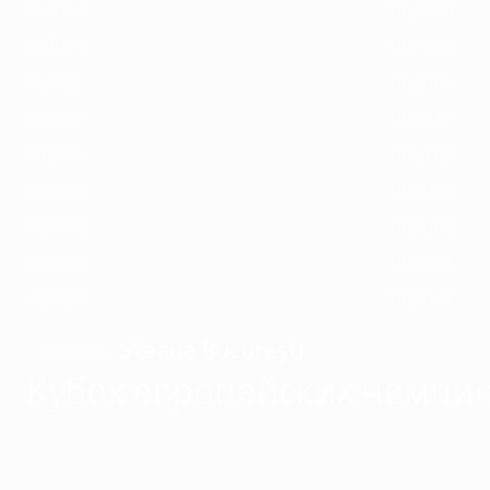
1989/90
1988/89
1985/86
1984/85
1981/82
1980/81
1977/78
1976/77
1973/74
1972/73
1969/70
1968/69
1965/66
1964/65
1961/62
1960/61
1957/58
1956/57
Steaua București
ЧЕМПИОН
Кубок европейских чемпио