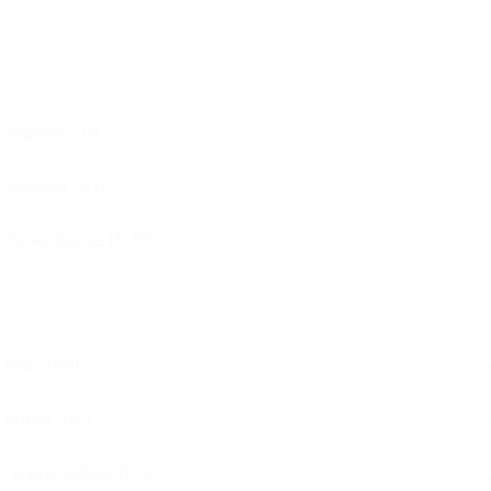
Верона
(ITA)
Омония
(CYP)
Фенербахче
(TUR)
Аякс
(NED)
Ботев
(BUL)
Гурник Забже
(POL)