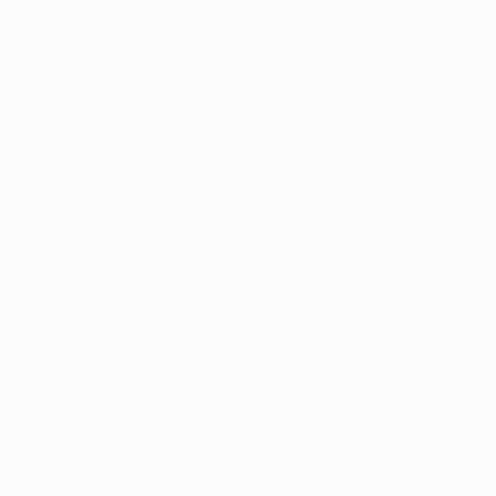
Português
العربية
сящиеся к соревнованиям УЕФА, являются зарегистрированными т