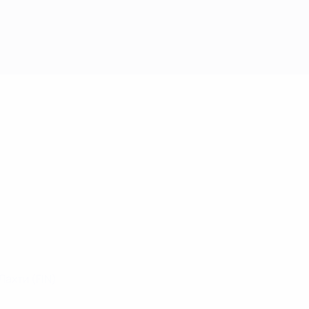
Лахти
(FIN)