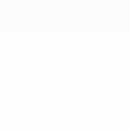
Steaua București
(ROU)
Гетеборг
(SWE)
Бавария
(GER)