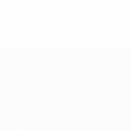
Женесс Эш
(LUX)
Сараево
(BIH)
Лига чемпионов УЕФА
Матчи
UEFA.tv
Жеребьевки
Игры
Стат.
ДРУГИЕ САЙТЫ
UEFA.com
Фонд УЕФА