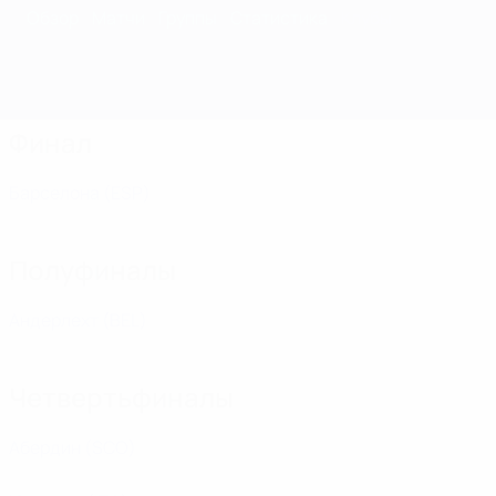
Обзор
Матчи
Группы
Статистика
Клубы
Финал
Барселона
(ESP)
Полуфиналы
Андерлехт
(BEL)
Четвертьфиналы
Абердин
(SCO)