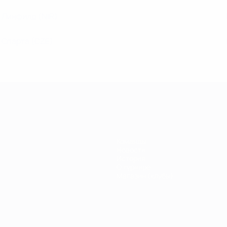
Линфилд
(NIR)
Спарта
(CZE)
Команды
Новости
История
О турнире
Магазин (клубы)