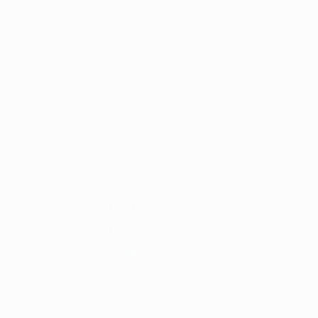
Скачать
11/12
2010/11
2009/10
2008/09
2007/08
2006/07
2005/06
2004/
2022/23
2018/19
2014/15
2010/11
2006/07
2002/03
1998/99
1994/95
1990/91