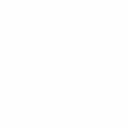
СМЕНИТЬ ЯЗЫК
Русский
English
Français
Deutsch
Русский
Español
Italiano
ПОДПИСЫВАЙСЯ
Скачать официальное приложение
Конфиденциальность
Правила и условия
Правила в отношении cookie
Настройки куки
© 1998-2026 УЕФА. Все права защищены
Название UEFA, логотип УЕФА, а также элементы дизайна, отно