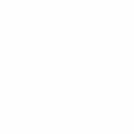
Ювентус
(ITA)
Второй круг
Аустрия Вена
(AUT)
Зенит
(RUS)
Серветт
(SUI)
Первый круг
Акранес
(ISL)
Бордо
(FRA)
Волеренга
(NOR)