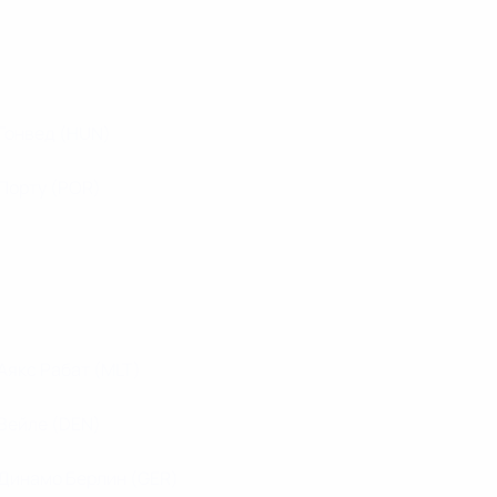
Гонвед
(HUN)
Порту
(POR)
Аякс Рабат
(MLT)
Вейле
(DEN)
Динамо Берлин
(GER)