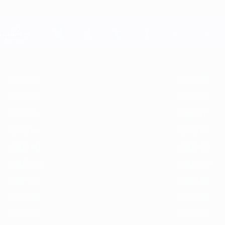
Skip
to
main
Лига чемпионов. Официальное
content
Результаты live и Fantasy
Лига чемпионов УЕФА
Главное
2025/26
2024/25
2023/24
2022/23
2021/22
2020/21
2
2025/26
2024/25
2021/22
2020/21
2017/18
2016/17
2013/14
2012/13
2009/10
2008/09
2005/06
2004/05
2001/02
2000/01
1997/98
1996/97
1993/94
1992/93