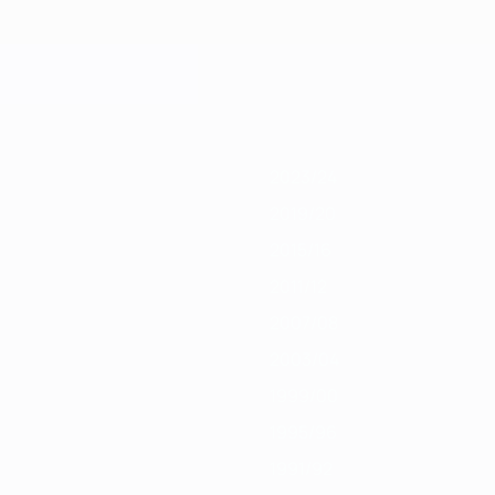
019/20
2018/19
2017/18
2016/17
2015/16
2014/15
2013/14
2012/13
20
2023/24
2019/20
2015/16
2011/12
2007/08
2003/04
1999/00
1995/96
1991/92