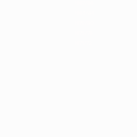
1987/88
1983/84
1979/80
1975/76
1971/72