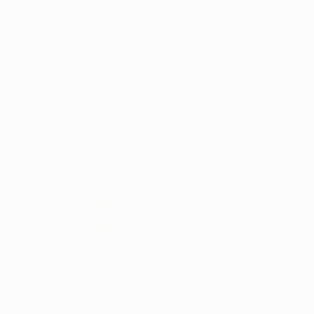
Скачать
14
2012/13
2011/12
2010/11
2009/10
2008/09
2007/08
2006/
2022/23
2018/19
2014/15
2010/11
2006/07
2002/03
1998/99
1994/95
1990/91