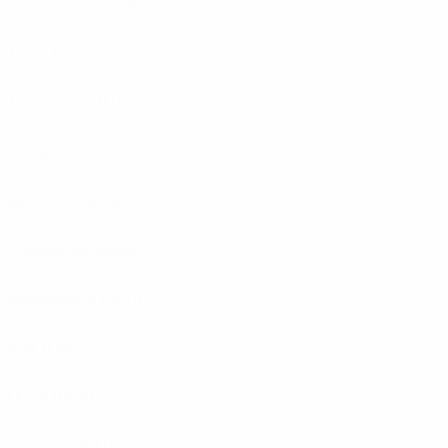
Бурсаспор
(TUR)
Дила
(GEO)
Дюделанж
(LUX)
Локерен
(BEL)
Митьюлланд
(DEN)
Слован Либерец
(CZE)
Фейеноорд
(NED)
ХИК
(FIN)
ЦСКА
(RUS)
Экранас
(LTU)