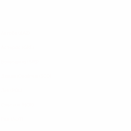
Актобе
(KAZ)
Астерас
(GRE)
Войводина
(SRB)
Данди Юнайтед
(SCO)
Лех
(POL)
Олесунн
(NOR)
Рид
(AUT)