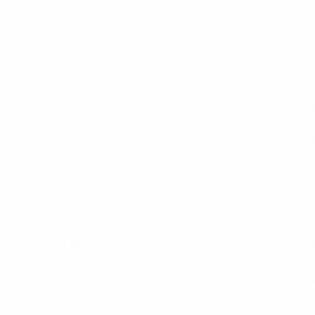
Васлуй
(ROU)
Динамо Бухарест
(ROU)
Зета
(MNE)
Люцерн
(SUI)
Мура
(SVN)
Трабзонспор
(TUR)
Хартс
(SCO)
Хорсенс
(DEN)
Шериф
(MDA)