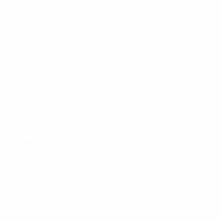
Маритиму
(POR)
Олимпик
(FRA)
ПСВ
(NED)
Спортинг
(POR)
Фехервар
(HUN)
Хельсинборг
(SWE)
АПОЕЛ
(CYP)