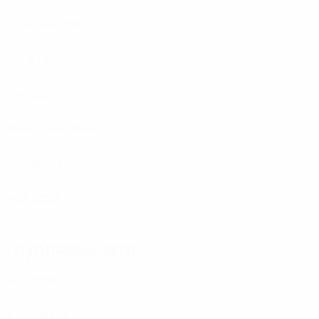
Атлетико
(ESP)
БАТЭ
(BLR)
Генк
(BEL)
Ливерпуль
(ENG)
Наполи
(ITA)
ЧФР
(ROU)
Групповой этап
АЕЛ
(CYP)
Атлетик
(ESP)