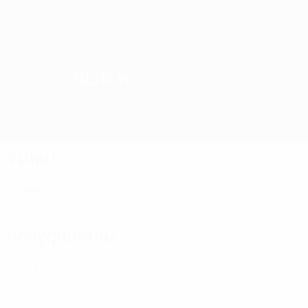
Челси
ЧЕМПИОН
Обзор
Матчи
Группы
Статистика
Клубы
Финал
Бенфика
(POR)
Полуфиналы
Базель
(SUI)