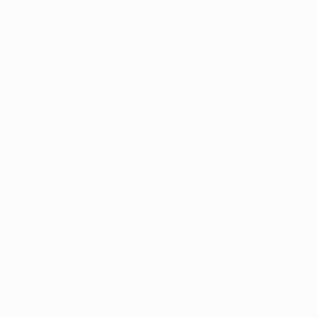
1989/90
1988/89
1985/86
1984/85
1981/82
1980/81
1977/78
1976/77
1973/74
1972/73