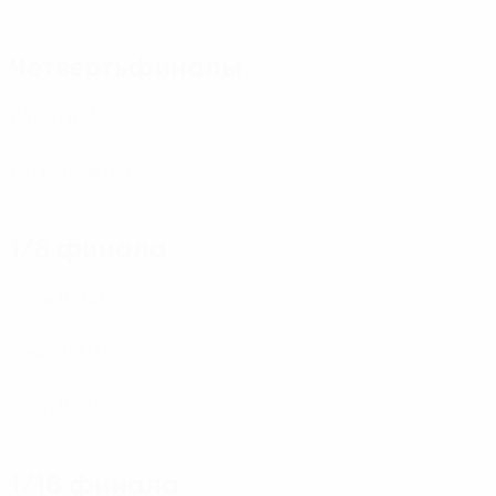
Четвертьфиналы
Лацио
(ITA)
Тоттенхэм
(ENG)
1/8 финала
Анжи
(RUS)
Зенит
(RUS)
ФКСБ
(ROU)
1/16 финала