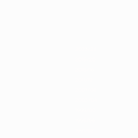
/21
2019/20
2018/19
2017/18
2016/17
2015/16
2014/15
2013/
2023/24
2019/20
2015/16
2011/12
2007/08
2003/04
1999/00
1995/96
1991/92