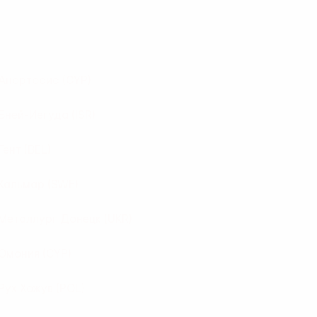
Анортосис
(CYP)
Бней-Иегуда
(ISR)
Гент
(BEL)
Кальмар
(SWE)
Металлург Донецк
(UKR)
Омония
(CYP)
Рух Хожув
(POL)