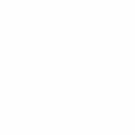
Байер
(GER)
Ганновер
(GER)
Днепр
(UKR)
Металлист Харьков
(UKR)
Спарта
(CZE)
Академика
(POR)
Копенгаген
(DEN)