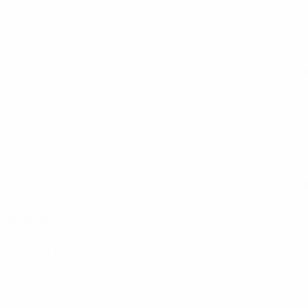
Ньюкасл
(ENG)
Бордо
(FRA)
Интер
(ITA)
Штутгарт
(GER)