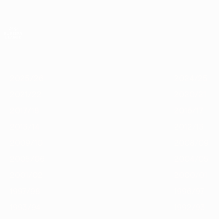
Skip
to
main
Лига Европы. Официальное
content
Результаты live и статистика
Лига Европы УЕФА
Главное
2025/26
2024/25
2023/24
2022/23
2021/22
2020
2025/26
2024/25
2021/22
2020/21
2017/18
2016/17
2013/14
2012/13
2009/10
2008/09
2005/06
2004/05
2001/02
2000/01
1997/98
1996/97
1993/94
1992/93