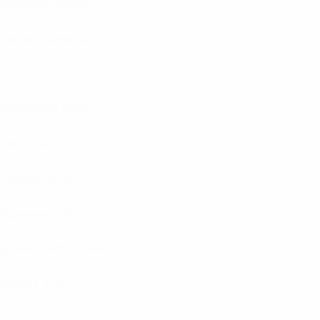
Дебрецен
(HUN)
Динамо Москва
(RUS)
Легия
(POL)
Мазервелл
(SCO)
ПАОК
(GRE)
Тромсе
(NOR)
Херенвеен
(NED)
Црвена Звезда
(SRB)
Шленск
(POL)