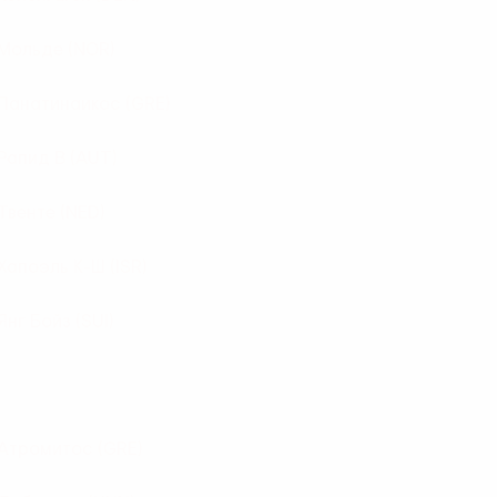
Мольде
(NOR)
Панатинаикос
(GRE)
Рапид В
(AUT)
Твенте
(NED)
Хапоэль К-Ш
(ISR)
Янг Бойз
(SUI)
Атромитос
(GRE)