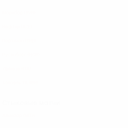
Марибор
(SVN)
Нефтчи
(AZE)
Партизан
(SRB)
Русенборг
(NOR)
Удинезе
(ITA)
Хапоэль ТА
(ISR)
Стыковые матчи
Алкмаар
(NED)