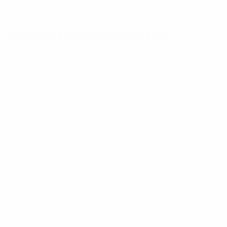
Третий отборочный раунд
Адмира Медлинг
(AUT)
Арсенал Киев
(UKR)
Витесс
(NED)
Гомель
(BLR)
КуПС
(FIN)
Млада-Болеслав
(CZE)
Рапид Б
(ROU)