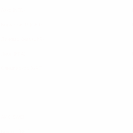
Аякс
(NED)
Боруссия М
(GER)
Динамо Киев
(UKR)
Лион
(FRA)
Олимпиакос
(GRE)
АИК
(SWE)
Брюгге
(BEL)