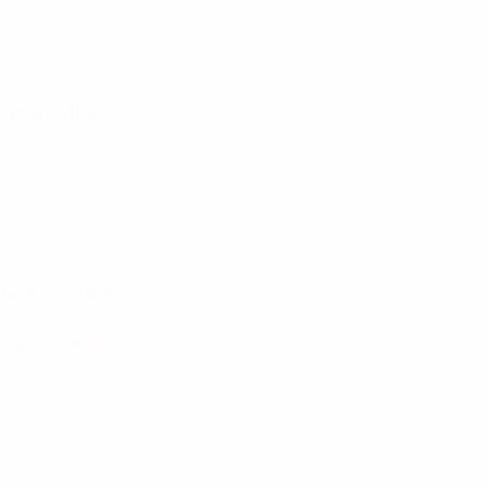
Рубин
(RUS)
Виктория
(CZE)
Леванте
(ESP)