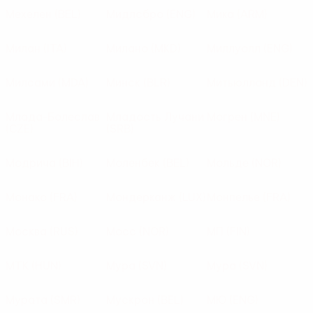
Мехелен
(BEL)
Мидлсбро
(ENG)
Мика
(ARM)
Милан
(ITA)
Милано
(MKD)
Миллуолл
(ENG)
Милсами
(MDA)
Минск
(BLR)
Митьюлланд
(DEN)
Млада-Болеслав
Младость Лучани
Могрен
(MNE)
(CZE)
(SRB)
Модрича
(BIH)
Моленбек
(BEL)
Мольде
(NOR)
Монако
(FRA)
Мондерканж
(LUX)
Монпелье
(FRA)
Москва
(RUS)
Мосс
(NOR)
МП
(FIN)
МТК
(HUN)
Мура
(SVN)
Мура
(SVN)
Мурата
(SMR)
Мускрон
(BEL)
МЮ
(ENG)