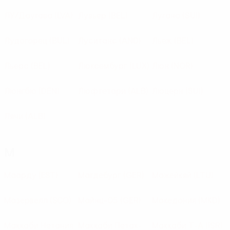
ЛУ/Даугава
(LVA)
Лувьер
(BEL)
Лугано
(SUI)
Лудогорец
(BUL)
Луситанс
(AND)
Льеж
(BEL)
Льерс
(BEL)
Люксембург
(LUX)
Люн
(NOR)
Люнгбю
(DEN)
Люфтетари
(ALB)
Люцерн
(SUI)
Лячи
(ALB)
М
Маарду
(EST)
Магдебург
(GER)
Мажейкяй
(LTU)
Мазервелл
(SCO)
Майнц-05
(GER)
Македония
(MKD)
Маккаби Нетания
Маккаби Петах-
Маккаби Т-А
(ISR)