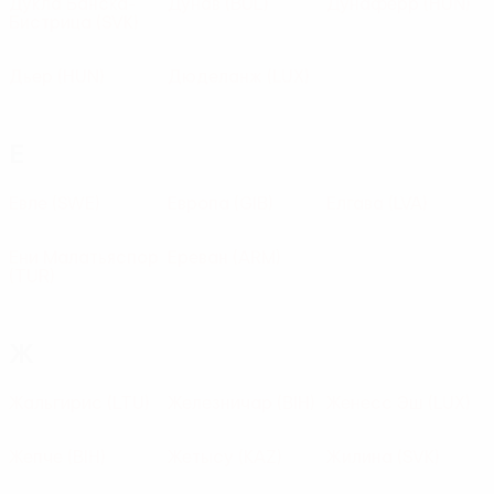
Дукла Банска-
Дунав
(BUL)
Дунаферр
(HUN)
Бистрица
(SVK)
Дьер
(HUN)
Дюделанж
(LUX)
Е
Евле
(SWE)
Европа
(GIB)
Елгава
(LVA)
Ени Малатьяспор
Ереван
(ARM)
(TUR)
Ж
Жальгирис
(LTU)
Железничар
(BIH)
Женесс Эш
(LUX)
Жепче
(BIH)
Жетысу
(KAZ)
Жилина
(SVK)