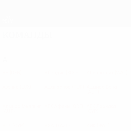
Skip
to
main
Лига Европы. Официальное
Скачать
content
Результаты live и статистика
Лига Европы УЕФА
Команды
А
АБ
(DEN)
Абердин
(SCO)
Абериствит
(WAL)
Авенир
(LUX)
Аданаспор
(TUR)
Адмира Вена
(AUT)
Адмира Медлинг
АЕК Афины
(GRE)
АЕК Ларнака
(AUT)
(CYP)
АЕЛ
(CYP)
АЗАЛ
(AZE)
АИК
(SWE)