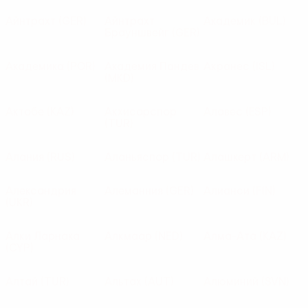
Айнтрахт
(GER)
Айнтрахт
Академик
(BUL)
Брауншвейг
(GER)
Академика
(POR)
Академия Пандев
Акранес
(ISL)
(MKD)
Актобе
(KAZ)
Акхисарспор
Алавес
(ESP)
(TUR)
Алания
(RUS)
Аланьяспор
(TUR)
Алашкерт
(ARM)
Александрия
Алеманния
(GER)
Алианси
(FIN)
(UKR)
Алки Ларнака
Алкмаар
(NED)
Алма-Ата
(KAZ)
(CYP)
Алтай
(TUR)
Альтах
(AUT)
Алюминий
(SVN)