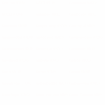
Бастия
(FRA)
БАТЭ
(BLR)
Башкими
(MKD)
БВСЦ
(HUN)
Беверен
(BEL)
Беерсхот
(BEL)
Бежания
(SRB)
Бейра-Мар
(POR)
Бейтар И
(ISR)
Бекешчаба
(HUN)
Беласица
(MKD)
Белененсеш
(POR)
Беллинцона
(SUI)
Белхатув
(POL)
Белшина
(BLR)
Бенфика
(POR)
Бернли
(ENG)
Берое
(BUL)
Беса
(ALB)
Бетис
(ESP)
Бечей
(SRB)
Бешикташ
(TUR)
Биркиркара
(MLT)
Бирмингем
(ENG)
Блэкберн
(ENG)
Бней-Иегуда
(ISR)
Бней-Сахнин
(ISR)