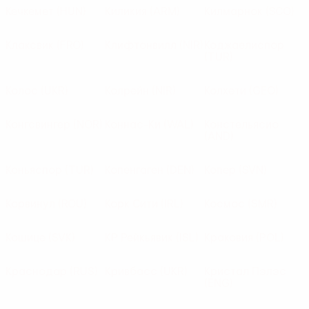
Кечкемет
(HUN)
Киликия
(ARM)
Килмарнок
(SCO)
Клаксвик
(FRO)
Клифтонвилл
(NIR)
Коджаелиспор
(TUR)
Колос
(UKR)
Колрейн
(NIR)
Колхети
(GEO)
Конгсвингер
(NOR)
Коннас-Ки
(WAL)
Констельясио
(AND)
Коньяспор
(TUR)
Копенгаген
(DEN)
Копер
(SVN)
Корвинул
(ROU)
Корк Сити
(IRL)
Космос
(SMR)
Кошице
(SVK)
КР Рейкьявик
(ISL)
Краковия
(POL)
Краснодар
(RUS)
Кривбасс
(UKR)
Кристал Пэлэс
(ENG)