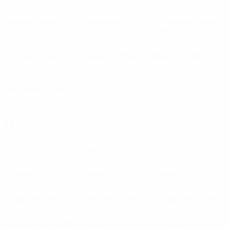
Нордшелланд
Норчепинг
(SWE)
Ноттингем Форест
(DEN)
(ENG)
Нымме Калью
Ньюкасл
(ENG)
Ньютаун
(WAL)
(EST)
Нюрнберг
(GER)
О
Обилич
(SRB)
Овьедо
(ESP)
Одд
(NOR)
Оденсе
(DEN)
Одра
(POL)
Одра
(POL)
Окжетпес
(KAZ)
Олесунн
(NOR)
Олимп/РФС
(LVA)
Олимпиакос
(GRE)
Олимпиакос
Олимпиакос