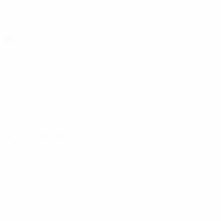
(BEL)
И
ИБВ
(ISL)
Иберия
(GEO)
Иглз
(NED)
Изола
(SVN)
Икаст
(DEN)
Ильвес
(FIN)
Инвернесс
(SCO)
Инкарас
(LTU)
Интер
(ITA)
Интер Запрешич
Интер Турку
(FIN)
Интер Эскальдес
(CRO)
(AND)
Интерблок
(SVN)
Ионикос
(GRE)
Ипсвич
(ENG)
Ираклис
(GRE)
Иртыш
(KAZ)
Искра
(MNE)
Искра-Сталь
Истанбул
Истанбулспор