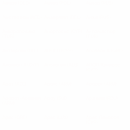
Амери
(GEO)
Амика
(POL)
Амкар
(RUS)
Амстердам
(NED)
Андерлехт
(BEL)
Анжи
(RUS)
Анкарагюджю
Анортосис
(CYP)
Антальяспор
(TUR)
(TUR)
Антверпен
(BEL)
АПОЕЛ
(CYP)
Аполлон А
(GRE)
Аполлон Л
(CYP)
Аполония
(ALB)
АПОП/Кинирас
(CYP)
Араз
(AZE)
Аракс
(ARM)
Арарат
(ARM)
Арарат-Армения
Арау
(SUI)
Арджеш
(ROU)
(ARM)
Арис
(GRE)
Арис
(LUX)
Арис Лимасол
(CYP)