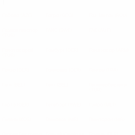
Г
Габала
(AZE)
Гагра
(GEO)
Газ-Метан
(ROU)
Газиантепспор
ГАИС
(SWE)
ГАК
(AUT)
(TUR)
Галатасарай
Гамбург
(GER)
Гандзасар
(ARM)
(TUR)
Ганза
(GER)
Ганновер
(GER)
Генгам
(FRA)
Генк
(BEL)
Гент
(BEL)
Генчлербирлиги
(TUR)
Герта
(GER)
Гетеборг
(SWE)
Гзира
(MLT)
Гиляни
(KOS)
Гленавон
(NIR)
Гленторан
(NIR)
Глория Бистрица
Голуэй Юнайтед
Гомель
(BLR)