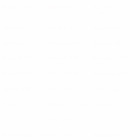
Лариса
(GRE)
Ларн
(NIR)
Лас-Пальмас
(ESP)
ЛАСК
(AUT)
Лахти
(FIN)
Лацио
(ITA)
Левадия
(EST)
Леванте
(ESP)
Левски
(BUL)
Легия
(POL)
Лейпциг
(GER)
Лейпциг
(GER)
Лейрия
(POR)
Лейфтур
(ISL)
Лейшоэш
(POR)
Лестер
(ENG)
Лех
(POL)
Лехия
(POL)
Либертас
(SMR)
Ливерпуль
(ENG)
Ливингстон
(SCO)
Ливорно
(ITA)
Лидс
(ENG)
Лиепая
(LVA)
Лиллестрем
(NOR)
Лилль
(FRA)
Лимерик
(IRL)