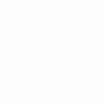
Р
Работнички
(MKD)
Рад
(SRB)
Радник
(BIH)
Раднички Н
(SRB)
Райо Вальекано
Ракув
(POL)
(ESP)
Раннерс
(DEN)
Ранхерс
(AND)
Рапид Б
(ROU)
Рапид В
(AUT)
Расинг
(ESP)
Расинг Юнион
(LUX)
Реал
(ESP)
Реал Сосьедад
Реймс
(FRA)
(ESP)
Рейнджерс
(SCO)
Ренн
(FRA)
Ренова
(MKD)
Рига
(LVA)
Рига
(LVA)
Рид
(AUT)