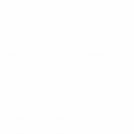
П
Пайде
(EST)
Пакш
(HUN)
Палермо
(ITA)
Панатинаикос
Пандурий
(ROU)
Паневежис
(LTU)
(GRE)
Паниониос
(GRE)
ПАОК
(GRE)
Парма
(ITA)
Партизан
(SRB)
Партизан
(BLR)
Партизани
(ALB)
Пасуш
(POR)
Пафос
(CYP)
Пашинг
(AUT)
Пезопорикос
Пелистер
(MKD)
Пеннаросса
(CYP)
(SMR)
Перуджа
(ITA)
Петржалка
(SVK)
Петровац
(MNE)
Петрокуб
(MDA)
Петролул
(ROU)
Печ
(HUN)