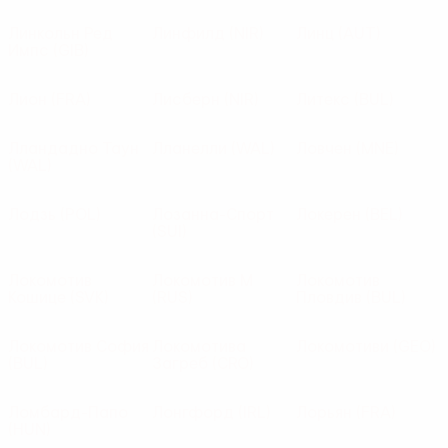
Линкольн Ред
Линфилд
(NIR)
Линц
(AUT)
Импс
(GIB)
Лион
(FRA)
Лисберн
(NIR)
Литекс
(BUL)
Лландадно Таун
Лланелли
(WAL)
Ловчен
(MNE)
(WAL)
Лодзь
(POL)
Лозанна-Спорт
Локерен
(BEL)
(SUI)
Локомотив
Локомотив М
Локомотив
Кошице
(SVK)
(RUS)
Пловдив
(BUL)
Локомотив София
Локомотива
Локомотиви
(GEO)
(BUL)
Загреб
(CRO)
Ломбард-Папо
Лонгфорд
(IRL)
Лорьян
(FRA)
(HUN)