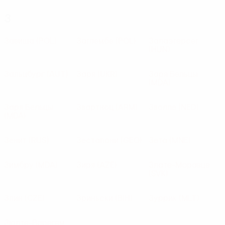
З
Завиша
(POL)
Заглембе
(POL)
Залаэгерсег
(HUN)
Зальцбург
(AUT)
Заря
(UKR)
Заря Бельцы
(MDA)
Заря Бельцы
Звартноц
(ARM)
Зволле
(NED)
(MDA)
Зенит
(RUS)
Зестапони
(GEO)
Зета
(MNE)
Зимбру
(MDA)
Зиря
(AZE)
Злате-Моравце
(SVK)
Злин
(CZE)
Зриньски
(BIH)
Зуррик
(MLT)
Зюлте-Варегем