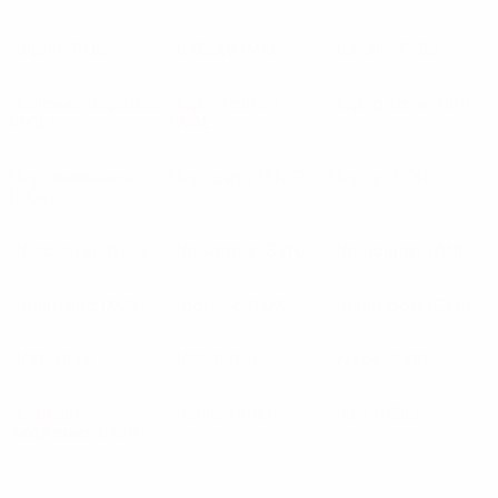
Пирин
(BUL)
Победа
(MKD)
Погонь
(POL)
Полония Варшава
Порт-Толбот
Портадаун
(NIR)
(POL)
(WAL)
Портимоненсе
Портсмут
(ENG)
Порту
(POR)
(POR)
Престатин
(WAL)
Приморье
(SVN)
Принсипат
(AND)
Приштина
(KOS)
Прогрес
(LUX)
Пршибрам
(CZE)
ПСВ
(NED)
ПСЖ
(FRA)
Пухов
(SVK)
Пушкаш-
Пюник
(ARM)
Пяст
(POL)
Академия
(HUN)