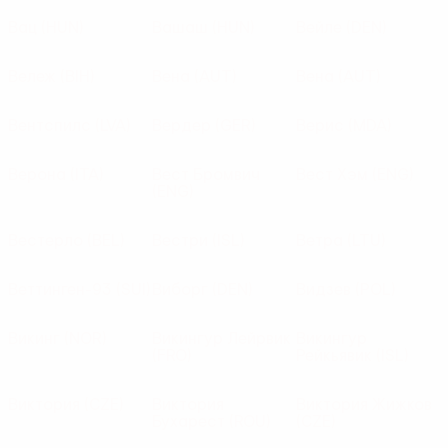
Вац
(HUN)
Вашаш
(HUN)
Вейле
(DEN)
Вележ
(BIH)
Вена
(AUT)
Вена
(AUT)
Вентспилс
(LVA)
Вердер
(GER)
Верис
(MDA)
Верона
(ITA)
Вест Бромвич
Вест Хэм
(ENG)
(ENG)
Вестерло
(BEL)
Вестри
(ISL)
Ветра
(LTU)
Веттинген-93
(SUI)
Виборг
(DEN)
Видзев
(POL)
Викинг
(NOR)
Викингур Лейрвик
Викингур
(FRO)
Рейкьявик
(ISL)
Виктория
(CZE)
Виктория
Виктория Жижков
Бухарест
(ROU)
(CZE)