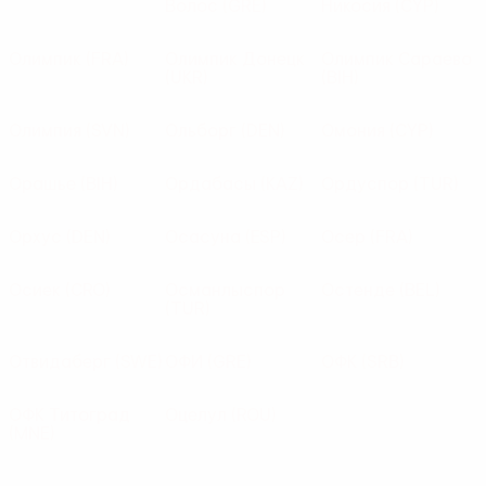
Волос
(GRE)
Никосия
(CYP)
Олимпик
(FRA)
Олимпик Донецк
Олимпик Сараево
(UKR)
(BIH)
Олимпия
(SVN)
Ольборг
(DEN)
Омония
(CYP)
Орашье
(BIH)
Ордабасы
(KAZ)
Ордуспор
(TUR)
Орхус
(DEN)
Осасуна
(ESP)
Осер
(FRA)
Осиек
(CRO)
Османлыспор
Остенде
(BEL)
(TUR)
Отвидаберг
(SWE)
ОФИ
(GRE)
ОФК
(SRB)
ОФК Титоград
Оцелул
(ROU)
(MNE)