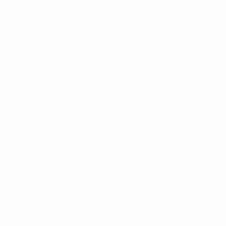
(CRO)
Канн
(FRA)
Карабах
(AZE)
Карван
(AZE)
Карвина
(CZE)
Кардемир
Кардифф Мет
Карабюкспор
Юниверсити
(WAL)
(TUR)
Кареда
(LTU)
Карл Цейсc
(GER)
Карлсруэ
(GER)
Кармартен
(WAL)
Карпаты
(UKR)
Катовице
(POL)
Каунас
(LTU)
Кауно Жальгирис
КБ
(DEN)
(LTU)
Кеблавик
(ISL)
Кевн Друидс
Кельн
(GER)
(WAL)
Кемницер
(GER)
Керженг
(LUX)
Кернтен
(AUT)