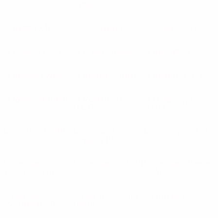
(ISR)
Тиква
(ISR)
Маккаби Х
(ISR)
Малага
(ESP)
Мальме
(SWE)
Мальорка
(ESP)
Ман Сити
(ENG)
Марек
(BUL)
Марибор
(SVN)
Мариехамн
(FIN)
Маритиму
(POR)
Мариуполь
(UKR)
Марсашлокк
Маттерсбург
(MLT)
(AUT)
Мендален
(NOR)
Металлист
Металлург
(GEO)
Харьков
(UKR)
Металлург
Металлург З
(UKR)
Металлург Лиепая
Донецк
(UKR)
(LVA)
Металлург
Металург Скопье
Метц
(FRA)
Рустави
(GEO)
(MKD)