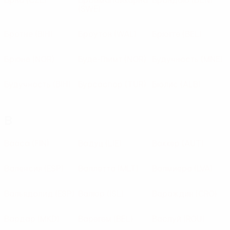
Брно
(CZE)
Броммапойкарна
Брондбю
(DEN)
(SWE)
Бротне
(BIH)
Броутон
(WAL)
Брюгге
(BEL)
Брюне
(NOR)
Буде-Глимт
(NOR)
Будучность
(MNE)
Будучность
(BIH)
Бурсаспор
(TUR)
Бюлис
(ALB)
В
Вааса
(FIN)
Вадуц
(LIE)
Ваккер
(AUT)
Валенсия
(ESP)
Валлетта
(MLT)
Валмиера
(LVA)
Вальядолид
(ESP)
Валюр
(ISL)
Вараждин
(CRO)
Вардар
(MKD)
Варегем
(BEL)
Васлуй
(ROU)