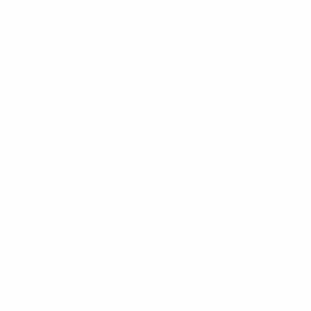
Виктория-91
(GER)
Виллем II
(NED)
Виль
(SUI)
Вильяреал
(ESP)
Винтерслаг
(BEL)
Висла Краков
(POL)
Висла Плоцк
(POL)
ВИТ-Джорджия
Витебск
(BLR)
(GEO)
Витесс
(NED)
Витория
(POR)
Витория С
(POR)
Виченца
(ITA)
Влазния
(ALB)
Вождовац
(SRB)
Войводина
(SRB)
Волеренга
(NOR)
Вольфсберг
(AUT)
Вольфсбург
(GER)
Ворскла
(UKR)
Вулверхэмптон
(ENG)