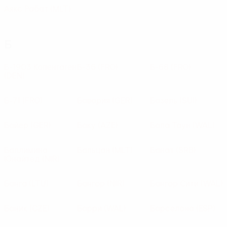
Аякс Рабат
(MLT)
Б
Б-1903 Копенгаген
Б-36
(FRO)
Б-68
(FRO)
(DEN)
Б-71
(FRO)
Бавария
(GER)
Базель
(SUI)
Байер
(GER)
Баку
(AZE)
Бала Таун
(WAL)
Баллимина
Бальцан
(MLT)
Банат
(SRB)
Юнайтед
(NIR)
Банга
(LTU)
Бангор
(NIR)
Бангор Сити
(WAL)
Баник
(CZE)
Барри
(WAL)
Барселона
(ESP)