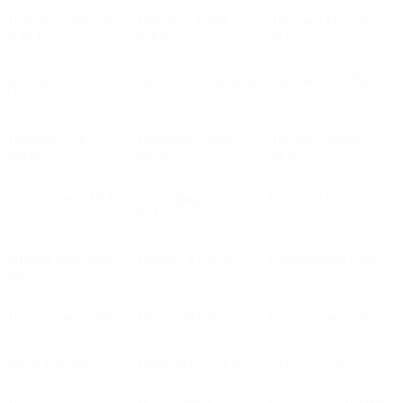
Динамо Загреб
Динамо Киев
Динамо Москва
(CRO)
(UKR)
(RUS)
Динамо Сити
Динамо Тбилиси
Динамо-93
(BLR)
(ALB)
(GEO)
Динамо-Авто
Динамо-Брест
Динамо-Минск
(MDA)
(BLR)
(BLR)
Диошдьер
(HUN)
Дифферданж
Днепр
(UKR)
(LUX)
Днепр Могилев
Днепр-1
(UKR)
Доманьяно
(SMR)
(BLR)
Домжале
(SVN)
Дрита
(KOS)
Дрновице
(CZE)
Дрогеда
(IRL)
Дуйсбург
(GER)
Дукла
(CZE)