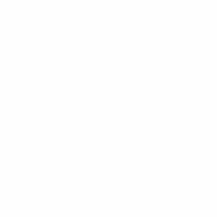
(ROU)
(IRL)
Гонвед
(HUN)
Горица
(SVN)
Градец-Кралове
(CZE)
Гранада
(ESP)
Грассхопперс
Гревенмахер
(LUX)
(SUI)
Гредиг
(AUT)
Гретна
(SCO)
Гриндавик
(ISL)
Гронинген
(NED)
Гроцлин
(POL)
Гурник Забже
(POL)
Гуэньон
(FRA)
Д
ДАК-1904
(SVK)
Дангэннон
(NIR)
Данди
(SCO)