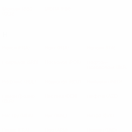
Мюнхен 1860
МЮПА
(FIN)
(GER)
Н
Нанси
(FRA)
Нант
(FRA)
Наполи
(ITA)
Напредак
(SRB)
Насьонал
(POR)
Нафтан-
Новополоцк
(BLR)
Нафтекс
(BUL)
Национал
(ROU)
Неймеген
(NED)
Неман Гродно
Нествед
(DEN)
Нефтчи
(AZE)
(BLR)
Нистру
(MDA)
Нит
(WAL)
Нитра
(SVK)
Ницца
(FRA)
Ноа
(ARM)
Норвич
(ENG)