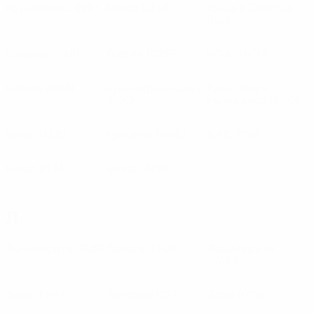
Крузейдерс
(NIR)
Круоя
(LTU)
Крылья Советов
(RUS)
Ксамакс
(SUI)
Ксанти
(GRE)
КСМС
(ROU)
Кубань
(RUS)
Куин-оф-зе-Саут
Куинс Парк
(SCO)
Рейнджерс
(ENG)
Кукес
(ALB)
Кумбран
(WAL)
КуПС
(FIN)
Кьево
(ITA)
Кяпаз
(AZE)
Л
Ла-Фиорита
(SMR)
Лаваль
(FRA)
Ландскруна
(SWE)
Ланс
(FRA)
Лантана
(EST)
Лапи
(KOS)