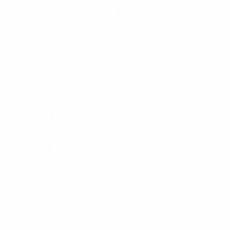
Данди Юнайтед
Дандолк
(IRL)
Данфермлайн
(SCO)
(SCO)
Даугава Д
(LVA)
Даугава Рига
Дачия
(MDA)
(LVA)
Дебрецен
(HUN)
Ден Хааг
(NED)
Денизлиспор
(TUR)
Депортиво
(ESP)
Дерби Каунти
Дерри Сити
(IRL)
(ENG)
Десна
(UKR)
Джаз
(FIN)
Дженоа
(ITA)
Дила
(GEO)
Динабург
(LVA)
Динамо Батуми
(GEO)
Динамо Берлин
Динамо Бухарест
Динамо Дрезден
(GER)
(ROU)
(GER)