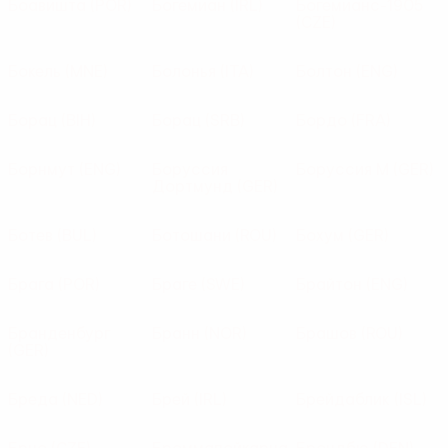
Боавишта
(POR)
Богемиан
(IRL)
Богемианс-1905
(CZE)
Бокель
(MNE)
Болонья
(ITA)
Болтон
(ENG)
Борац
(BIH)
Борац
(SRB)
Бордо
(FRA)
Борнмут
(ENG)
Боруссия
Боруссия М
(GER)
Дортмунд
(GER)
Ботев
(BUL)
Ботошани
(ROU)
Бохум
(GER)
Брага
(POR)
Браге
(SWE)
Брайтон
(ENG)
Бранденбург
Бранн
(NOR)
Брашов
(ROU)
(GER)
Бреда
(NED)
Брей
(IRL)
Брейдаблик
(ISL)