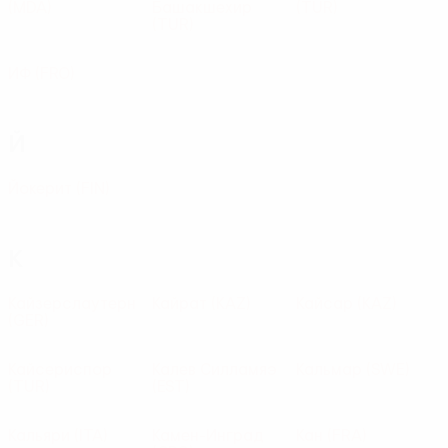
(MDA)
Башакшехир
(TUR)
(TUR)
ИФ
(FRO)
Й
Йокерит
(FIN)
К
Кайзерслаутерн
Кайрат
(KAZ)
Кайсар
(KAZ)
(GER)
Кайсериспор
Калев Силламяэ
Кальмар
(SWE)
(TUR)
(EST)
Кальяри
(ITA)
Камен-Инград
Кан
(FRA)