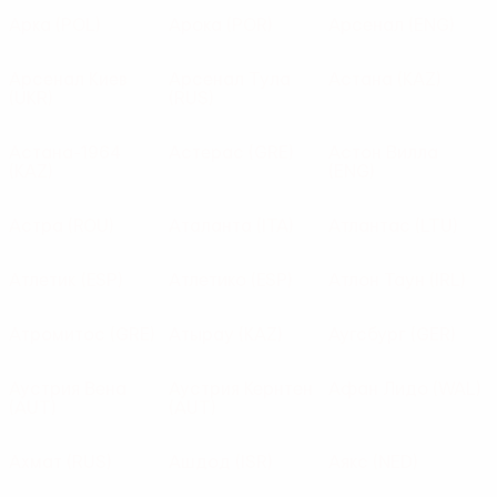
Арка
(POL)
Арока
(POR)
Арсенал
(ENG)
Арсенал Киев
Арсенал Тула
Астана
(KAZ)
(UKR)
(RUS)
Астана-1964
Астерас
(GRE)
Астон Вилла
(KAZ)
(ENG)
Астра
(ROU)
Аталанта
(ITA)
Атлантас
(LTU)
Атлетик
(ESP)
Атлетико
(ESP)
Атлон Таун
(IRL)
Атромитос
(GRE)
Атырау
(KAZ)
Аугсбург
(GER)
Аустрия Вена
Аустрия Кернтен
Афан Лидо
(WAL)
(AUT)
(AUT)
Ахмат
(RUS)
Ашдод
(ISR)
Аякс
(NED)